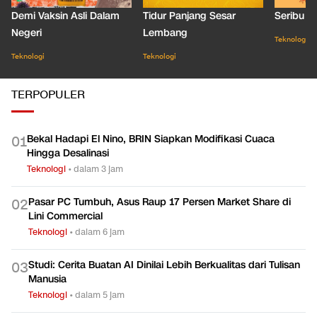
Demi Vaksin Asli Dalam
Tidur Panjang Sesar
Seribu J
Negeri
Lembang
Teknologi
Teknologi
Teknologi
TERPOPULER
Bekal Hadapi El Nino, BRIN Siapkan Modifikasi Cuaca
0
1
Hingga Desalinasi
Teknologi
•
dalam 3 jam
Pasar PC Tumbuh, Asus Raup 17 Persen Market Share di
0
2
Lini Commercial
Teknologi
•
dalam 6 jam
Studi: Cerita Buatan AI Dinilai Lebih Berkualitas dari Tulisan
0
3
Manusia
Teknologi
•
dalam 5 jam