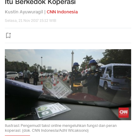
Itu Berkedok Koperasi
Kustin Ayuwuragil |
CNN Indonesia
Selasa, 21 Nov 2017 15:12 WIB
Ilustrasi: Pengemudi taksi online mengeluhkan fungsi dan peran
koperasi. (dok. CNN Indonesia/Adhi Wicaksono)