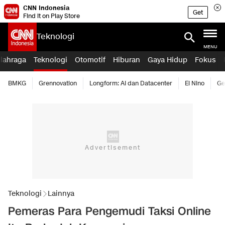
CNN Indonesia
Get
Find it on Play Store
Teknologi
MENU
lahraga
Teknologi
Otomotif
Hiburan
Gaya Hidup
Fokus
BMKG
Grennovation
Longform: AI dan Datacenter
El Nino
Ge
Teknologi
Lainnya
Pemeras Para Pengemudi Taksi Online