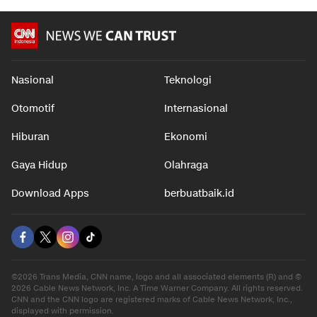
Nasional
Teknologi
Otomotif
Internasional
Hiburan
Ekonomi
Gaya Hidup
Olahraga
Download Apps
berbuatbaik.id
©2026 Trans Media, CNN name, logo and all associated elements (R) and ©
2026 Cable News Network, Inc. A Time Warner Company. All rights reserved.
CNN and the CNN logo are registered marks of Cable News Network, Inc.,
displayed with permission.