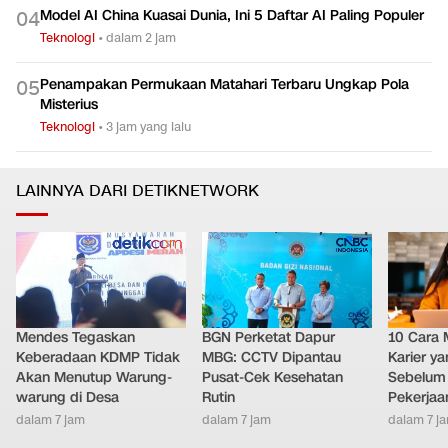
Model AI China Kuasai Dunia, Ini 5 Daftar AI Paling Populer
0
4
Teknologi
•
dalam 2 jam
Penampakan Permukaan Matahari Terbaru Ungkap Pola
0
5
Misterius
Teknologi
•
3 jam yang lalu
LAINNYA DARI DETIKNETWORK
Mendes Tegaskan
BGN Perketat Dapur
10 Cara 
Keberadaan KDMP Tidak
MBG: CCTV Dipantau
Karier y
Akan Menutup Warung-
Pusat-Cek Kesehatan
Sebelum 
warung di Desa
Rutin
Pekerjaa
dalam 7 jam
dalam 7 jam
dalam 7 j