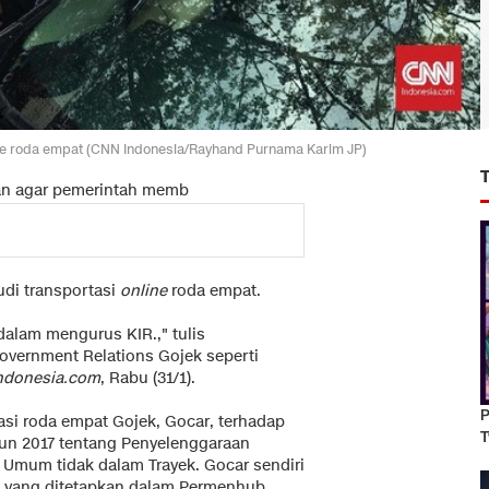
line roda empat (CNN Indonesia/Rayhand Purnama Karim JP)
an agar pemerintah memb
di transportasi
online
roda empat.
alam mengurus KIR.," tulis
overnment Relations Gojek seperti
ndonesia.com
, Rabu (31/1).
P
asi roda empat Gojek, Gocar, terhadap
T
hun 2017 tentang Penyelenggaraan
Umum tidak dalam Trayek. Gocar sendiri
n yang ditetapkan dalam Permenhub