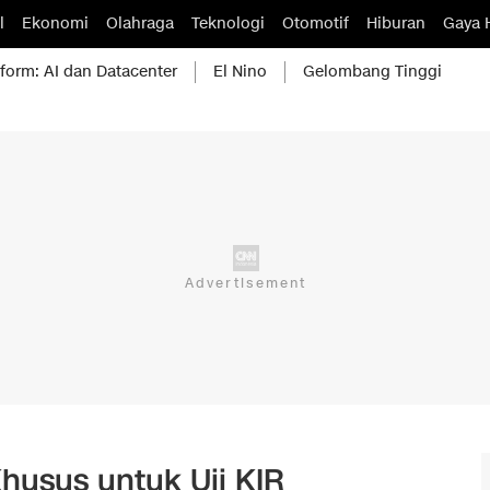
l
Ekonomi
Olahraga
Teknologi
Otomotif
Hiburan
Gaya 
form: AI dan Datacenter
El Nino
Gelombang Tinggi
husus untuk Uji KIR