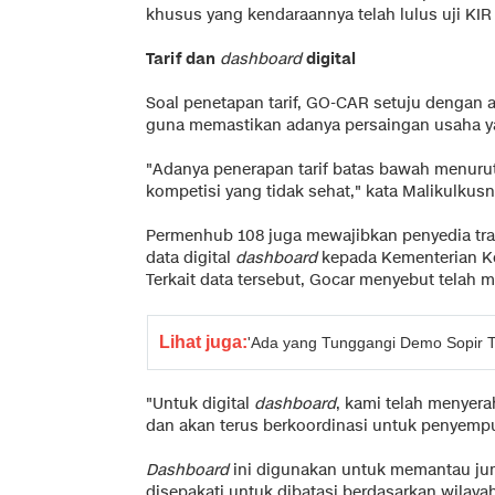
khusus yang kendaraannya telah lulus uji KIR 
Tarif dan
dashboard
digital
Soal penetapan tarif, GO-CAR setuju dengan 
guna memastikan adanya persaingan usaha y
"Adanya penerapan tarif batas bawah menurut
kompetisi yang tidak sehat," kata Malikulkusn
Permenhub 108 juga mewajibkan penyedia tr
data digital
dashboard
kepada Kementerian Ko
Terkait data tersebut, Gocar menyebut telah 
Lihat juga:
'Ada yang Tunggangi Demo Sopir Ta
"Untuk digital
dashboard
, kami telah menyer
dan akan terus berkoordinasi untuk penyempu
Dashboard
ini digunakan untuk memantau ju
disepakati untuk dibatasi berdasarkan wilaya