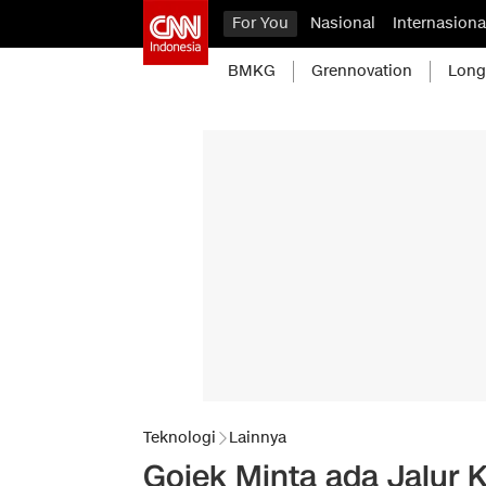
For You
Nasional
Internasiona
BMKG
Grennovation
Long
Teknologi
Lainnya
Gojek Minta ada Jalur K