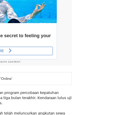
 WITH CONTENT
'Online'
kan program percobaan kepatuhan
tiga bulan terakhir. Kendaraan lulus uji
s.
ah telah meluncurkan angkutan sewa