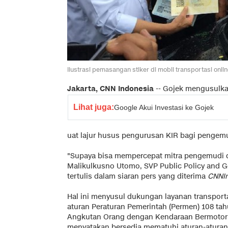
Ilustrasi pemasangan stiker di mobil transportasi on
Jakarta, CNN Indonesia
-- Gojek mengusulk
Lihat juga:
Google Akui Investasi ke Gojek
uat lajur husus pengurusan KIR bagi pengemu
"Supaya bisa mempercepat mitra pengemudi d
Malikulkusno Utomo, SVP Public Policy and G
tertulis dalam siaran pers yang diterima
CNNI
Hal ini menyusul dukungan layanan transport
aturan Peraturan Pemerintah (Permen) 108 ta
Angkutan Orang dengan Kendaraan Bermotor 
menyatakan bersedia mematuhi aturan-atura