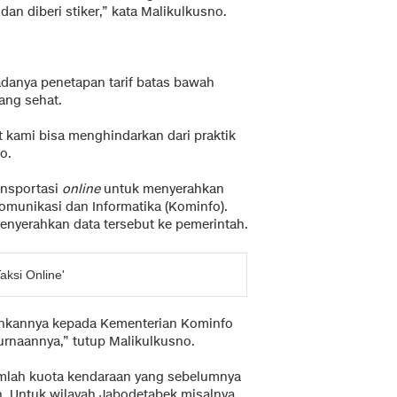
dan diberi stiker,” kata Malikulkusno.
adanya penetapan tarif batas bawah
ang sehat.
 kami bisa menghindarkan dari praktik
o.
ansportasi
online
untuk menyerahkan
munikasi dan Informatika (Kominfo).
menyerahkan data tersebut ke pemerintah.
ksi Online'
ahkannya kepada Kementerian Kominfo
rnaannya,” tutup Malikulkusno.
mlah kuota kendaraan yang sebelumnya
h. Untuk wilayah Jabodetabek misalnya,