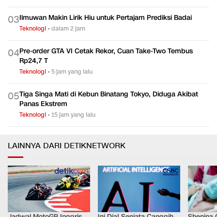
Ilmuwan Makin Lirik Hiu untuk Pertajam Prediksi Badai
0
3
Teknologi
•
dalam 2 jam
Pre-order GTA VI Cetak Rekor, Cuan Take-Two Tembus
0
4
Rp24,7 T
Teknologi
•
5 jam yang lalu
Tiga Singa Mati di Kebun Binatang Tokyo, Diduga Akibat
0
5
Panas Ekstrem
Teknologi
•
15 jam yang lalu
LAINNYA DARI DETIKNETWORK
Jadwal MotoGP Inggris
Ini Dia! Senjata Canggih
Shenina