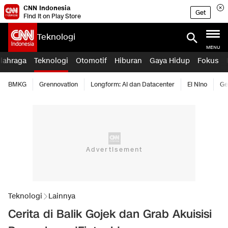
CNN Indonesia
Get
Find it on Play Store
Teknologi
MENU
lahraga
Teknologi
Otomotif
Hiburan
Gaya Hidup
Fokus
BMKG
Grennovation
Longform: AI dan Datacenter
El Nino
Ge
Teknologi
Lainnya
Cerita di Balik Gojek dan Grab Akuisisi