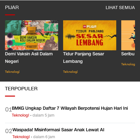
PIJAR
LIHAT SEMUA
Demi Vaksin Asli Dalam
Tidur Panjang Sesar
Seribu J
Negeri
Lembang
Teknologi
Teknologi
Teknologi
TERPOPULER
BMKG Ungkap Daftar 7 Wilayah Berpotensi Hujan Hari Ini
0
1
Teknologi
•
dalam 5 jam
Waspada! Misinformasi Sasar Anak Lewat AI
0
2
Teknologi
•
dalam 6 jam