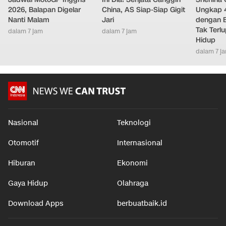
2026, Balapan Digelar
China, AS Siap-Siap Gigit
Ungkap 
Nanti Malam
Jari
dengan 
Tak Terl
dalam 7 jam
dalam 7 jam
Hidup
dalam 7 j
Nasional
Teknologi
Otomotif
Internasional
Hiburan
Ekonomi
Gaya Hidup
Olahraga
Download Apps
berbuatbaik.id