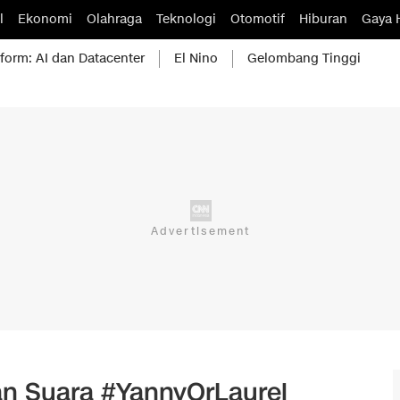
l
Ekonomi
Olahraga
Teknologi
Otomotif
Hiburan
Gaya 
form: AI dan Datacenter
El Nino
Gelombang Tinggi
an Suara #YannyOrLaurel