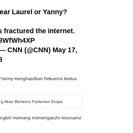
hear Laurel or Yanny?
 fractured the internet.
Ul8WfWh4XP
— CNN (@CNN)
May 17,
8
ta Yanny menghasilkan frekuensi kedua
rg Akan Bertemu Parlemen Eropa
ipungkiri memang memengaruhi resonansi