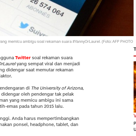
 yang memicu ambigu soal rekaman suara #YannyOrLaurel. (Foto: AFP PHOTO
engguna
Twitter
soal rekaman suara
rLaurel
yang sempat viral dan menjadi
yang didengar saat memutar rekaman
aktor.
pendengaran di
The University of Arizona
,
 didengar oleh pendengar tak pelak
aman yang memicu ambigu ini sama
ih-emas pada tahun 2015 lalu.
 tinggi. Anda harus mempertimbangkan
P
akan ponsel, headphone, tablet, dan
U