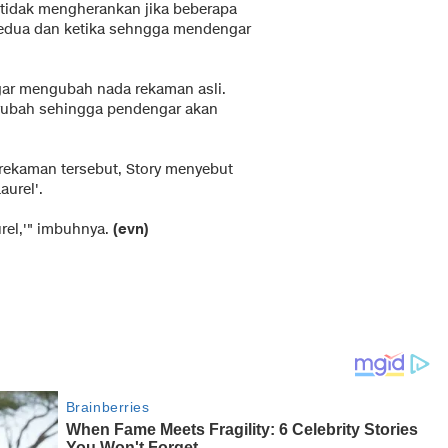
 tidak mengherankan jika beberapa
edua dan ketika sehngga mendengar
gar mengubah nada rekaman asli.
erubah sehingga pendengar akan
 rekaman tersebut, Story menyebut
urel'.
rel,'" imbuhnya.
(evn)