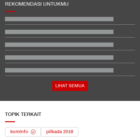
REKOMENDASI UNTUKMU
EDUSPORTS: Beda Piala AFF dengan FIFA ASEAN Cup
Diwarnai Keributan, Klub Malaysia JDT Imbangi Chelsea 3-3
Pemakaman Ayah Messi Berlangsung Tertutup, Hanya Dihadiri
Keluarga
Pendiri Yayasan Sekolah Harapan Ibu Buka Suara soal Temuan
995 Senjata
Bek PSV Marah soal Blunder yang Buat Ole Romeny Cetak Gol
Debut
Cara Aktifkan Kuota Rollover di Telkomsel, XL, Indosat Agar
Tak Hangus
LIHAT SEMUA
TOPIK TERKAIT