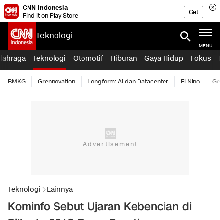
CNN Indonesia
Get
Find it on Play Store
Teknologi
MENU
lahraga
Teknologi
Otomotif
Hiburan
Gaya Hidup
Fokus
BMKG
Grennovation
Longform: AI dan Datacenter
El Nino
Ge
Teknologi
Lainnya
Kominfo Sebut Ujaran Kebencian di