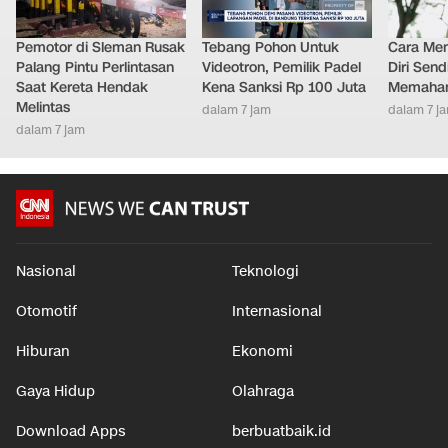
Pemotor di Sleman Rusak
Tebang Pohon Untuk
Cara Men
Palang Pintu Perlintasan
Videotron, Pemilik Padel
Diri Send
Saat Kereta Hendak
Kena Sanksi Rp 100 Juta
Memaham
Melintas
dalam 7 jam
dalam 7 j
dalam 7 jam
Nasional
Teknologi
Otomotif
Internasional
Hiburan
Ekonomi
Gaya Hidup
Olahraga