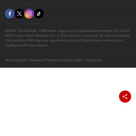
Download Apps
berbuatbaik.id
©2026 Trans Media, CNN name, logo and all associated elements (R) and ©
2026 Cable News Network, Inc. A Time Warner Company. All rights reserved.
CNN and the CNN logo are registered marks of Cable News Network, Inc.,
displayed with permission.
Tentang Kami
|
Redaksi
|
Pedoman Media Siber
|
Disclaimer