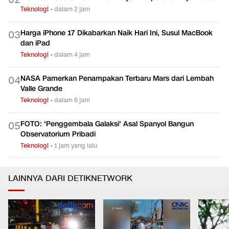
Teknologi
•
dalam 5 jam
Prakiraan Cuaca Hari Ini: 3 Wilayah Berpotensi Hujan Lebat
0
2
Teknologi
•
dalam 2 jam
Harga iPhone 17 Dikabarkan Naik Hari Ini, Susul MacBook
0
3
dan iPad
Teknologi
•
dalam 4 jam
NASA Pamerkan Penampakan Terbaru Mars dari Lembah
0
4
Valle Grande
Teknologi
•
dalam 6 jam
FOTO: 'Penggembala Galaksi' Asal Spanyol Bangun
0
5
Observatorium Pribadi
Teknologi
•
1 jam yang lalu
LAINNYA DARI DETIKNETWORK