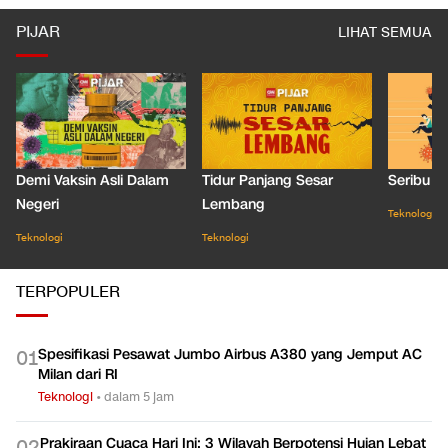
kominfo
pilkada 2018
PIJAR
LIHAT SEMUA
Demi Vaksin Asli Dalam
Tidur Panjang Sesar
Seribu J
Negeri
Lembang
Teknologi
Teknologi
Teknologi
TERPOPULER
Spesifikasi Pesawat Jumbo Airbus A380 yang Jemput AC
0
1
Milan dari RI