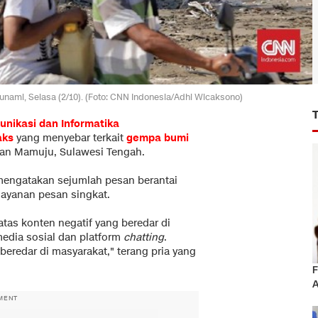
unami, Selasa (2/10). (Foto: CNN Indonesia/Adhi Wicaksono)
nikasi dan Informatika
aks
yang menyebar terkait
gempa bumi
 dan Mamuju, Sulawesi Tengah.
engatakan sejumlah pesan berantai
layanan pesan singkat.
as konten negatif yang beredar di
media sosial dan platform
chatting
.
beredar di masyarakat," terang pria yang
F
A
MENT