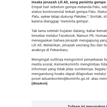
Hoaks jenazah Lili Ali, sang peminta gempa
Empat hari sebelum gempa melanda Palu, se
status kontroversial terkait gempa Palu. Stat
Palu, eykee tetap dukung Pakdee,".
Sontak, st
karena dianggap 'meminta gempa'.
Tak lama setelah hujatan datang, kabar kemat
tersebar melalui Facebook. Namun Plt. Huma
menegaskan bahwa jenazah mengapung yang t
Lili Ali. Melainkan, jenazah seorang ibu dar
anaknya di Pekanbaru.
Mengingat sulitnya mengontrol penyebaran b
media sosial, Kemenkominfo mengimbau tid
informasi yang tidak jelas sumbernya. Segala
mengandung hoaks dapat dilaporkan melalui 
posel
aduankonten@kominfo.go.id
atau ment
(dna/evn)
Tulisan ini merupakan 