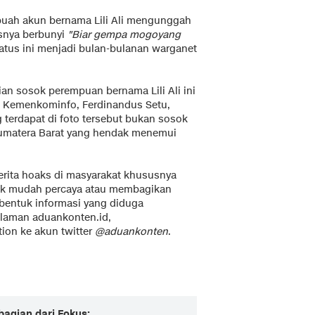
buah akun bernama Lili Ali mengunggah
usnya berbunyi
"Biar gempa mogoyang
atus ini menjadi bulan-bulanan warganet
ian sosok perempuan bernama Lili Ali ini
s Kemenkominfo, Ferdinandus Setu,
erdapat di foto tersebut bukan sosok
i Sumatera Barat yang hendak menemui
erita hoaks di masyarakat khususnya
ak mudah percaya atau membagikan
 bentuk informasi yang diduga
laman aduankonten.id,
ion ke akun twitter
@aduankonten
.
bagian dari Fokus: