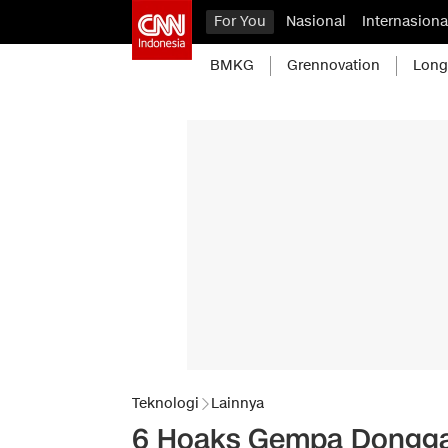
For You
Nasional
Internasiona
BMKG
Grennovation
Long
Teknologi
Lainnya
6 Hoaks Gempa Dongga