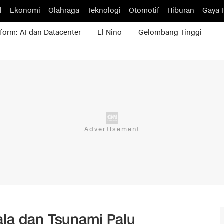
l
Ekonomi
Olahraga
Teknologi
Otomotif
Hiburan
Gaya 
form: AI dan Datacenter
El Nino
Gelombang Tinggi
la dan Tsunami Palu