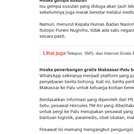
Hoaks gempa susulan
Isu gempa susulan yang diduga akan jauh le
sebelumnya juga marak beredar melalui medi
Namun, menurut Kepala Humas Badan Nasion
Sutopo Purwo Nugroho, tidak ada satu neg
secara pasti.
Lihat juga:
Telepon, SMS, dan Internet Gratis
Hoaks penerbangan gratis Makassar-Palu b
WhatsApp sekiranya menjadi platform yang p
penyebaran berita bohong. Kali ini, berita per
Makassar ke Palu untuk keluarga korban bered
Berdasarkan informasi yang diperoleh dari P
Setu, pesawat Hercules TNI AU yang diberit
untuk pergi ke Palu merupakan pesawat yang
bantuan logistik, paramedis, obat-obatan, mak
Pesawat ini memang mengangkut pengungsi ya