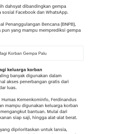
bih dahsyat dibandingkan gempa
a sosial Facebook dan WhatsApp.
al Penanggulangan Bencana (BNPB),
ara pun yang mampu memprediksi gempa
 Bagi Korban Gempa Palu
agi keluarga korban
aling banyak digunakan dalam
ihal akses penerbangan gratis dari
ar luas.
lt. Humas Kemenkominfo, Ferdinandus
akan mampu digunakan keluarga korban
 mengangkut bantuan. Mulai dari
anan siap saji, hingga alat-alat berat.
ng diprioritaskan untuk lansia,