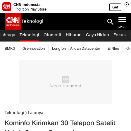
CNN Indonesia
Get
Find it on Play Store
Teknologi
MENU
lahraga
Teknologi
Otomotif
Hiburan
Gaya Hidup
Fokus
BMKG
Grennovation
Longform: AI dan Datacenter
El Nino
Ge
Teknologi
Lainnya
Kominfo Kirimkan 30 Telepon Satelit