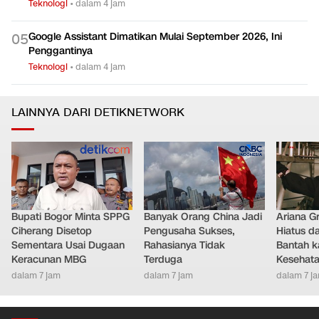
Teknologi
•
dalam 4 jam
Google Assistant Dimatikan Mulai September 2026, Ini
0
5
Penggantinya
Teknologi
•
dalam 4 jam
LAINNYA DARI DETIKNETWORK
Bupati Bogor Minta SPPG
Banyak Orang China Jadi
Ariana G
Ciherang Disetop
Pengusaha Sukses,
Hiatus da
Sementara Usai Dugaan
Rahasianya Tidak
Bantah k
Keracunan MBG
Terduga
Kesehat
dalam 7 jam
dalam 7 jam
dalam 7 j