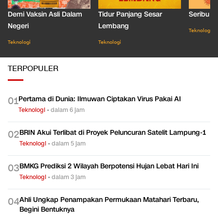
Demi Vaksin Asli Dalam
Tidur Panjang Sesar
Seribu J
Negeri
Lembang
Teknologi
Teknologi
Teknologi
TERPOPULER
Pertama di Dunia: Ilmuwan Ciptakan Virus Pakai AI
0
1
Teknologi
•
dalam 6 jam
BRIN Akui Terlibat di Proyek Peluncuran Satelit Lampung-1
0
2
Teknologi
•
dalam 5 jam
BMKG Prediksi 2 Wilayah Berpotensi Hujan Lebat Hari Ini
0
3
Teknologi
•
dalam 3 jam
Ahli Ungkap Penampakan Permukaan Matahari Terbaru,
0
4
Begini Bentuknya