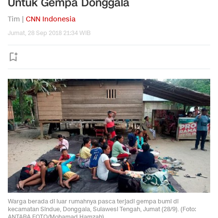
Untuk Gempa Donggala
Tim |
CNN Indonesia
Jumat, 28 Sep 2018 21:34 WIB
Warga berada di luar rumahnya pasca terjadi gempa bumi di
kecamatan Sindue, Donggala, Sulawesi Tengah, Jumat (28/9). (Foto:
ANTARA FOTO/Mohamad Hamzah)