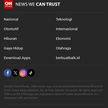
Nasional
Teknologi
Otomotif
Internasional
Hiburan
Ekonomi
Gaya Hidup
Olahraga
Download Apps
berbuatbaik.id
©2026 Trans Media, CNN name, logo and all associated elements (R) and ©
2026 Cable News Network, Inc. A Time Warner Company. All rights reserved.
CNN and the CNN logo are registered marks of Cable News Network, Inc.,
displayed with permission.