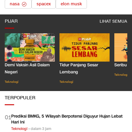
nasa
spacex
elon musk
PIJAR
LIHAT SEMUA
Demi Vaksin Asli Dalam
Tidur Panjang Sesar
Seribu J
Negeri
Lembang
Teknologi
Teknologi
Teknologi
TERPOPULER
Prediksi BMKG, 5 Wilayah Berpotensi Diguyur Hujan Lebat
0
1
Hari Ini
Teknologi
•
dalam 3 jam