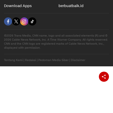
Download Apps
berbuatbaik.id
©2026 Trans Media, CNN name, logo and all associated elements (R) and ©
2026 Cable News Network, Inc. A Time Warner Company. All rights reserved.
CNN and the CNN logo are registered marks of Cable News Network, Inc.,
displayed with permission.
Tentang Kami
|
Redaksi
|
Pedoman Media Siber
|
Disclaimer