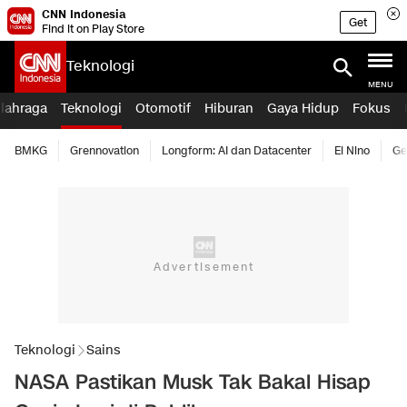
CNN Indonesia
Get
Find it on Play Store
Teknologi
MENU
lahraga
Teknologi
Otomotif
Hiburan
Gaya Hidup
Fokus
BMKG
Grennovation
Longform: AI dan Datacenter
El Nino
Ge
Teknologi
Sains
NASA Pastikan Musk Tak Bakal Hisap