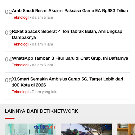
Arab Saudi Resmi Akuisisi Raksasa Game EA Rp983 Triliun
0
2
Teknologi
•
dalam 5 jam
Roket SpaceX Seberat 4 Ton Tabrak Bulan, Ahli Ungkap
0
3
Dampaknya
Teknologi
•
dalam 4 jam
WhatsApp Tambah 3 Fitur Baru di Chat Grup, Ini Daftarnya
0
4
Teknologi
•
dalam 6 jam
XLSmart Semakin Ambisius Garap 5G, Target Lebih dari
0
5
100 Kota di 2026
Teknologi
•
7 jam yang lalu
LAINNYA DARI DETIKNETWORK