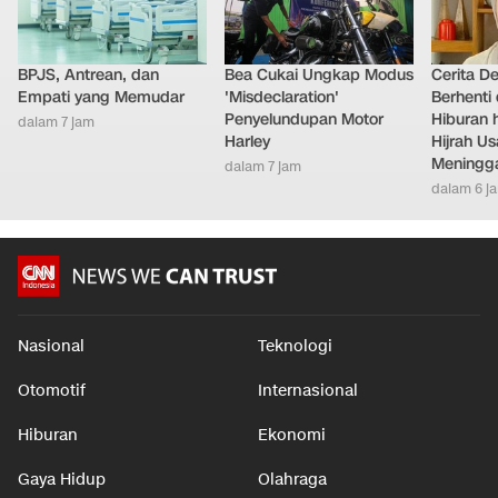
BPJS, Antrean, dan
Bea Cukai Ungkap Modus
Cerita D
Empati yang Memudar
'Misdeclaration'
Berhenti 
Penyelundupan Motor
Hiburan h
dalam 7 jam
Harley
Hijrah Us
Meningg
dalam 7 jam
dalam 6 j
Nasional
Teknologi
Otomotif
Internasional
Hiburan
Ekonomi
Gaya Hidup
Olahraga