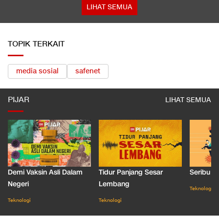
LIHAT SEMUA
TOPIK TERKAIT
media sosial
safenet
PIJAR
LIHAT SEMUA
Demi Vaksin Asli Dalam
Tidur Panjang Sesar
Seribu J
Negeri
Lembang
Teknologi
Teknologi
Teknologi