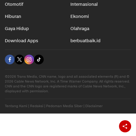
Otomotif
Internasional
Hiburan
Ekonomi
Gaya Hidup
Olahraga
Download Apps
berbuatbaik.id
©2026 Trans Media, CNN name, logo and all associated elements (R) and ©
2026 Cable News Network, Inc. A Time Warner Company. All rights reserved.
CNN and the CNN logo are registered marks of Cable News Network, Inc.,
displayed with permission.
Tentang Kami
|
Redaksi
|
Pedoman Media Siber
|
Disclaimer