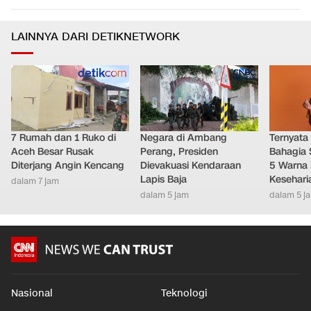
LAINNYA DARI DETIKNETWORK
7 Rumah dan 1 Ruko di
Negara di Ambang
Ternyata
Aceh Besar Rusak
Perang, Presiden
Bahagia 
Diterjang Angin Kencang
Dievakuasi Kendaraan
5 Warna 
Lapis Baja
Kesehari
dalam 7 jam
dalam 5 jam
dalam 5 j
Nasional
Teknologi