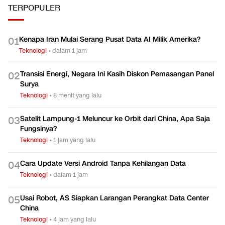
TERPOPULER
Kenapa Iran Mulai Serang Pusat Data AI Milik Amerika?
0
1
Teknologi
•
dalam 1 jam
Transisi Energi, Negara Ini Kasih Diskon Pemasangan Panel
0
2
Surya
Teknologi
•
8 menit yang lalu
Satelit Lampung-1 Meluncur ke Orbit dari China, Apa Saja
0
3
Fungsinya?
Teknologi
•
1 jam yang lalu
Cara Update Versi Android Tanpa Kehilangan Data
0
4
Teknologi
•
dalam 1 jam
Usai Robot, AS Siapkan Larangan Perangkat Data Center
0
5
China
Teknologi
•
4 jam yang lalu