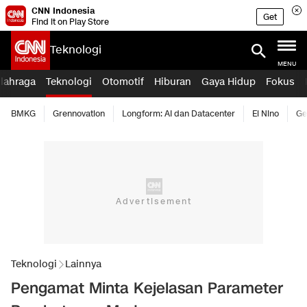
CNN Indonesia
Get
Find it on Play Store
Teknologi
MENU
lahraga
Teknologi
Otomotif
Hiburan
Gaya Hidup
Fokus
BMKG
Grennovation
Longform: AI dan Datacenter
El Nino
Ge
Teknologi
Lainnya
Pengamat Minta Kejelasan Parameter