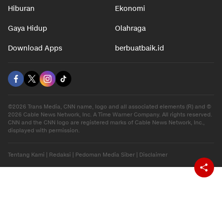
Hiburan
Ekonomi
Gaya Hidup
Olahraga
Download Apps
berbuatbaik.id
©2026 Trans Media, CNN name, logo and all associated elements (R) and ©
2026 Cable News Network, Inc. A Time Warner Company. All rights reserved.
CNN and the CNN logo are registered marks of Cable News Network, Inc.,
displayed with permission.
Tentang Kami
|
Redaksi
|
Pedoman Media Siber
|
Disclaimer