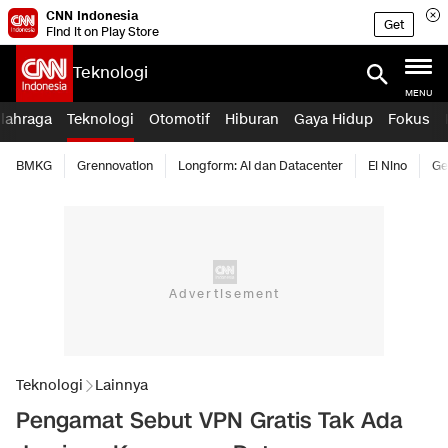
CNN Indonesia
Get
Find it on Play Store
Teknologi
MENU
lahraga
Teknologi
Otomotif
Hiburan
Gaya Hidup
Fokus
BMKG
Grennovation
Longform: AI dan Datacenter
El Nino
Ge
Teknologi
Lainnya
Pengamat Sebut VPN Gratis Tak Ada