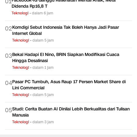
Facebook-IG Ganggu Kesehatan Mental Anak, Meta
0
1
Didenda Rp16,8 T
Teknologi
•
dalam 6 jam
Komdigi Sebut Indonesia Tak Boleh Hanya Jadi Pasar
0
2
Internet Global
Teknologi
•
dalam 5 jam
Bekal Hadapi El Nino, BRIN Siapkan Modifikasi Cuaca
0
3
Hingga Desalinasi
Teknologi
•
dalam 1 jam
Pasar PC Tumbuh, Asus Raup 17 Persen Market Share di
0
4
Lini Commercial
Teknologi
•
dalam 5 jam
Studi: Cerita Buatan AI Dinilai Lebih Berkualitas dari Tulisan
0
5
Manusia
Teknologi
•
dalam 3 jam