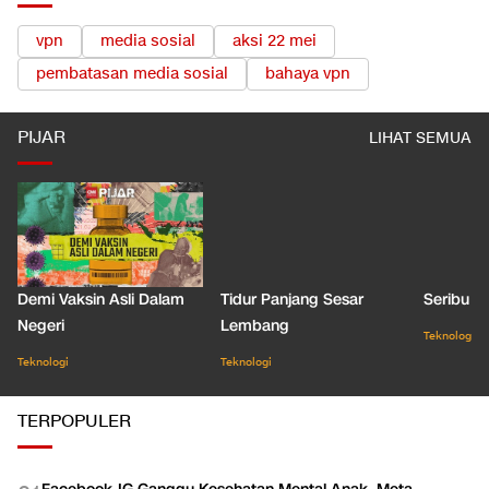
vpn
media sosial
aksi 22 mei
pembatasan media sosial
bahaya vpn
PIJAR
LIHAT SEMUA
Demi Vaksin Asli Dalam
Tidur Panjang Sesar
Seribu J
Negeri
Lembang
Teknologi
Teknologi
Teknologi
TERPOPULER