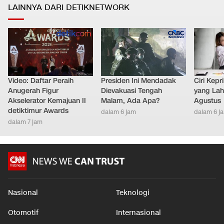
LAINNYA DARI DETIKNETWORK
Video: Daftar Peraih
Presiden Ini Mendadak
Ciri Kep
Anugerah Figur
Dievakuasi Tengah
yang Lahi
Akselerator Kemajuan II
Malam, Ada Apa?
Agustus
detiktimur Awards
dalam 6 jam
dalam 6 j
dalam 7 jam
Nasional
Teknologi
Otomotif
Internasional