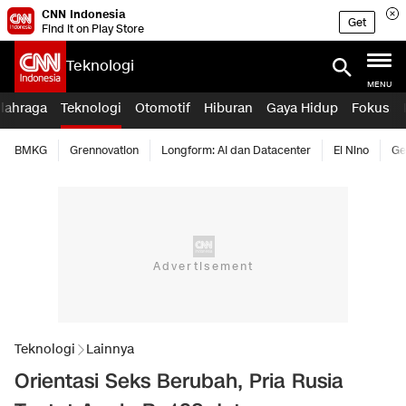
CNN Indonesia
Get
Find it on Play Store
Teknologi
MENU
lahraga
Teknologi
Otomotif
Hiburan
Gaya Hidup
Fokus
BMKG
Grennovation
Longform: AI dan Datacenter
El Nino
Ge
Teknologi
Lainnya
Orientasi Seks Berubah, Pria Rusia