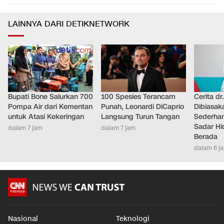
LAINNYA DARI DETIKNETWORK
Bupati Bone Salurkan 700
100 Spesies Terancam
Cerita dr
Pompa Air dari Kementan
Punah, Leonardi DiCaprio
Dibiasak
untuk Atasi Kekeringan
Langsung Turun Tangan
Sederhana
Sadar Hi
dalam 7 jam
dalam 7 jam
Berada
dalam 6 j
Nasional
Teknologi