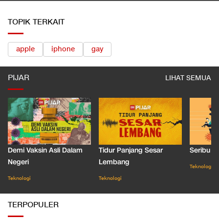
TOPIK TERKAIT
apple
iphone
gay
PIJAR
LIHAT SEMUA
Demi Vaksin Asli Dalam
Tidur Panjang Sesar
Seribu J
Negeri
Lembang
Teknologi
Teknologi
Teknologi
TERPOPULER