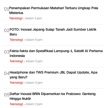
Penampakan Permukaan Matahari Terbaru Ungkap Pola
0
1
Misterius
Teknologi
•
dalam 3 jam
FOTO: Inovasi Jepang Sulap Tanah Jadi Sumber Listrik
0
2
Baru
Teknologi
•
dalam 6 jam
Fakta-fakta dan Spesifikasi Lampung-1, Satelit AI Pertama
0
3
Indonesia
Teknologi
•
dalam 3 jam
Headphone dan TWS Premium JBL Dapat Update, Apa
0
4
yang Baru?
Teknologi
•
dalam 4 jam
Daftar Inovasi BRIN Dipamerkan ke Prabowo: Genteng
0
5
Hingga Nuklir
Teknologi
•
dalam 2 jam