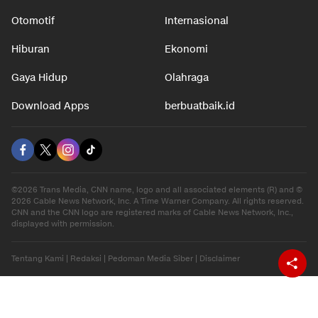
Otomotif
Internasional
Hiburan
Ekonomi
Gaya Hidup
Olahraga
Download Apps
berbuatbaik.id
©2026 Trans Media, CNN name, logo and all associated elements (R) and ©
2026 Cable News Network, Inc. A Time Warner Company. All rights reserved.
CNN and the CNN logo are registered marks of Cable News Network, Inc.,
displayed with permission.
Tentang Kami
|
Redaksi
|
Pedoman Media Siber
|
Disclaimer