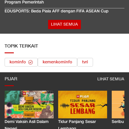
Program Pemerintah
EDUSPORTS: Beda Piala AFF dengan FIFA ASEAN Cup
LIHAT SEMUA
TOPIK TERKAIT
kominfo
kemenkominfo
tvri
PIJAR
LIHAT SEMUA
Demi Vaksin Asli Dalam
Tidur Panjang Sesar
Seribu J
Negeri
Lembang