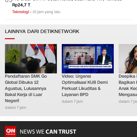
0
5
Rp24,7 T
Teknologi
•
10 jam yang lalu
LAINNYA DARI DETIKNETWORK
Pendaftaran SMK Go
Video: Urgensi
Deepika
Global Dibuka 12
Optimalisasi KUB Demi
Bagikan 
Agustus, Lulusannya
Perkuat Likuditas &
Anak Ke
Bakal Kerja di Luar
Layanan BPD
Mengasu
Negeri!
dalam 7 jam
dalam 7 j
dalam 7 jam