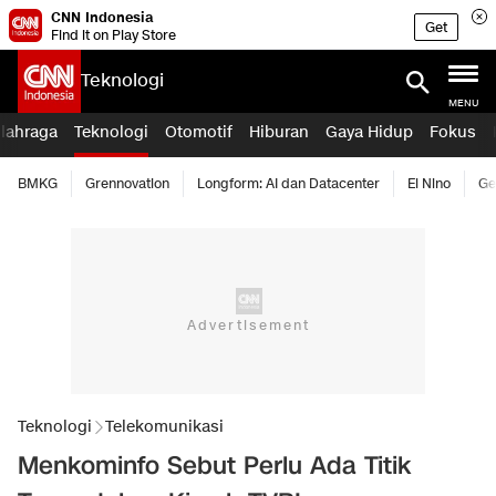
CNN Indonesia
Get
Find it on Play Store
Teknologi
MENU
lahraga
Teknologi
Otomotif
Hiburan
Gaya Hidup
Fokus
BMKG
Grennovation
Longform: AI dan Datacenter
El Nino
Ge
Teknologi
Telekomunikasi
Menkominfo Sebut Perlu Ada Titik