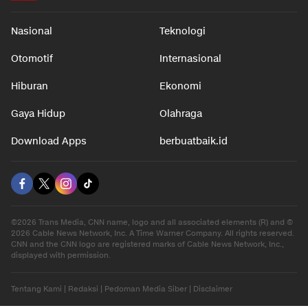
Nasional
Teknologi
Otomotif
Internasional
Hiburan
Ekonomi
Gaya Hidup
Olahraga
Download Apps
berbuatbaik.id
©2026 Trans Media, CNN name, logo and all associated elements (R) and ©
2026 Cable News Network, Inc. A Time Warner Company. All rights reserved.
CNN and the CNN logo are registered marks of Cable News Network, Inc.,
displayed with permission.
Tentang Kami
|
Redaksi
|
Pedoman Media Siber
|
Disclaimer