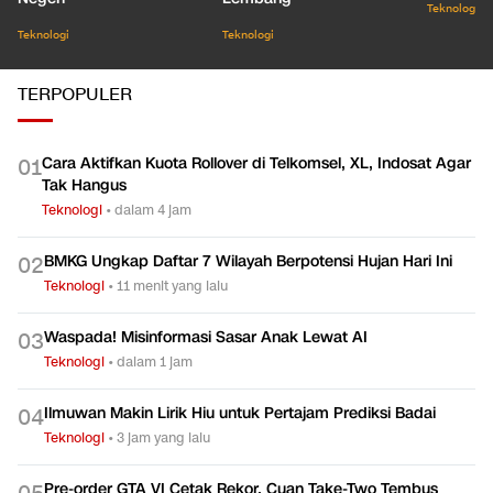
Teknologi
Teknologi
Teknologi
TERPOPULER
Cara Aktifkan Kuota Rollover di Telkomsel, XL, Indosat Agar
0
1
Tak Hangus
Teknologi
•
dalam 4 jam
BMKG Ungkap Daftar 7 Wilayah Berpotensi Hujan Hari Ini
0
2
Teknologi
•
11 menit yang lalu
Waspada! Misinformasi Sasar Anak Lewat AI
0
3
Teknologi
•
dalam 1 jam
Ilmuwan Makin Lirik Hiu untuk Pertajam Prediksi Badai
0
4
Teknologi
•
3 jam yang lalu
Pre-order GTA VI Cetak Rekor, Cuan Take-Two Tembus