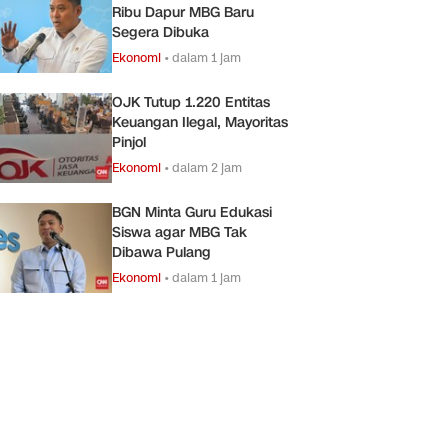
Ribu Dapur MBG Baru
Segera Dibuka
Ekonomi
•
dalam 1 jam
OJK Tutup 1.220 Entitas
Keuangan Ilegal, Mayoritas
Pinjol
Ekonomi
•
dalam 2 jam
BGN Minta Guru Edukasi
Siswa agar MBG Tak
Dibawa Pulang
Ekonomi
•
dalam 1 jam