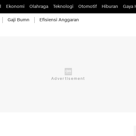
l
Ekonomi
Olahraga
Teknologi
Otomotif
Hiburan
Gaya 
Gaji Bumn
Efisiensi Anggaran