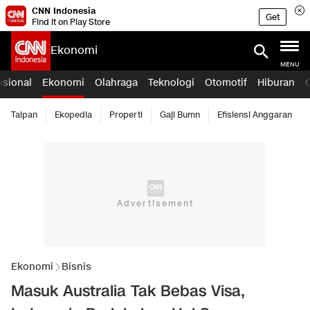
CNN Indonesia
Get
Find it on Play Store
Ekonomi
MENU
asional
Ekonomi
Olahraga
Teknologi
Otomotif
Hiburan
Taipan
Ekopedia
Properti
Gaji Bumn
Efisiensi Anggaran
Ekonomi
Bisnis
Masuk Australia Tak Bebas Visa,