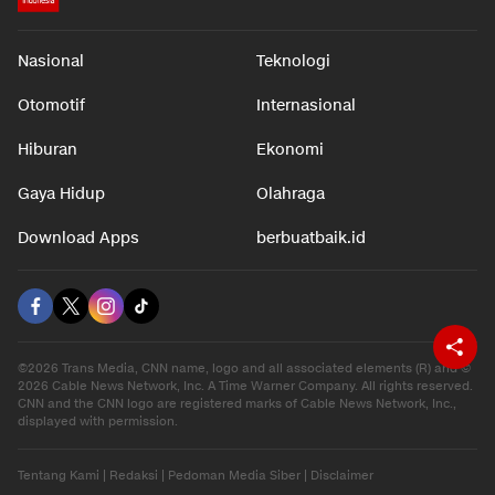
Nasional
Teknologi
Otomotif
Internasional
Hiburan
Ekonomi
Gaya Hidup
Olahraga
Download Apps
berbuatbaik.id
©2026 Trans Media, CNN name, logo and all associated elements (R) and ©
2026 Cable News Network, Inc. A Time Warner Company. All rights reserved.
CNN and the CNN logo are registered marks of Cable News Network, Inc.,
displayed with permission.
Tentang Kami
|
Redaksi
|
Pedoman Media Siber
|
Disclaimer