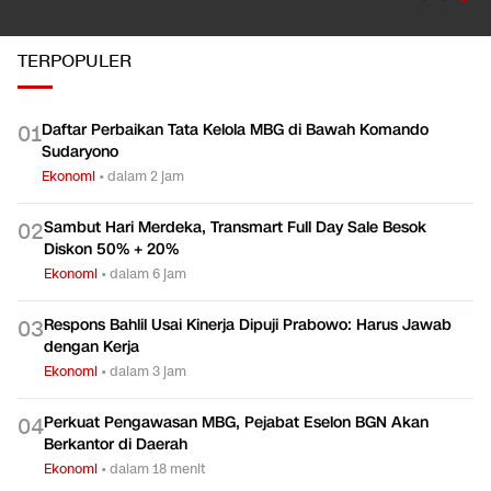
TERPOPULER
Daftar Perbaikan Tata Kelola MBG di Bawah Komando
0
1
Sudaryono
Ekonomi
•
dalam 2 jam
Sambut Hari Merdeka, Transmart Full Day Sale Besok
0
2
Diskon 50% + 20%
Ekonomi
•
dalam 6 jam
Respons Bahlil Usai Kinerja Dipuji Prabowo: Harus Jawab
0
3
dengan Kerja
Ekonomi
•
dalam 3 jam
Perkuat Pengawasan MBG, Pejabat Eselon BGN Akan
0
4
Berkantor di Daerah
Ekonomi
•
dalam 18 menit