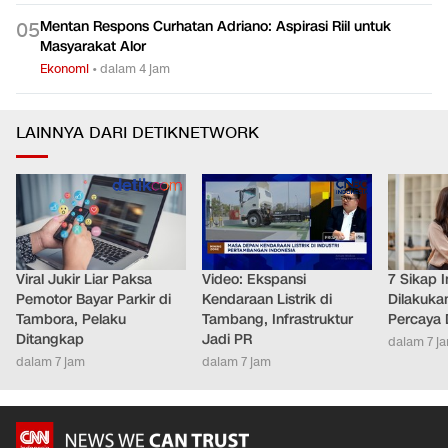
Mentan Respons Curhatan Adriano: Aspirasi Riil untuk
0
5
Masyarakat Alor
Ekonomi
•
dalam 4 jam
LAINNYA DARI DETIKNETWORK
Viral Jukir Liar Paksa
Video: Ekspansi
7 Sikap I
Pemotor Bayar Parkir di
Kendaraan Listrik di
Dilakuka
Tambora, Pelaku
Tambang, Infrastruktur
Percaya D
Ditangkap
Jadi PR
dalam 7 j
dalam 7 jam
dalam 7 jam