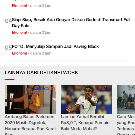
Ekonomi
•
dalam 3 jam
Siap-Siap, Besok Ada Gebyar Diskon Gede di Transmart Full
0
4
Day Sale
Ekonomi
•
dalam 2 jam
FOTO: Menyulap Sampah Jadi Paving Block
0
5
Ekonomi
•
dalam 2 jam
LAINNYA DARI DETIKNETWORK
Ambang Batas Parlemen
Lamine Yamal Bernilai
Cara Men
2029 Masih Digodok,
Rp8,9 T, Kenapa Pemain
yang Ene
Hanura: Berapa Pun Kami
Bola Muda Mahal?
Terkuras
Siap
Orang ya