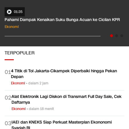
01:35
Pahami Dampak Kenaikan Suku Bunga Acuan ke Cicilan KPR
Ekonomi
TERPOPULER
4 Titik di Tol Jakarta-Cikampek Diperbaiki hingga Pekan
0
1
Depan
Ekonomi
•
dalam 2 jam
Alat Elektronik Lagi Diskon di Transmart Full Day Sale, Cek
0
2
Daftarnya
Ekonomi
•
dalam 18 menit
IAEI dan KNEKS Siap Perkuat Masterplan Ekononomi
0
3
Syariah RI