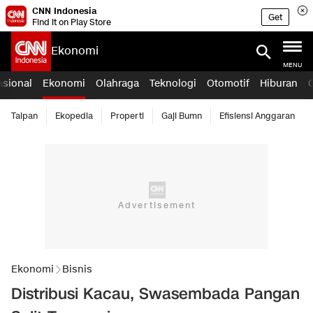
CNN Indonesia
Get
Find it on Play Store
Ekonomi
MENU
asional
Ekonomi
Olahraga
Teknologi
Otomotif
Hiburan
Taipan
Ekopedia
Properti
Gaji Bumn
Efisiensi Anggaran
Ekonomi
Bisnis
Distribusi Kacau, Swasembada Pangan