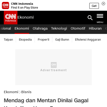
CNN Indonesia
Get
Find it on Play Store
Ekonomi
MENU
asional
Ekonomi
Olahraga
Teknologi
Otomotif
Hiburan
Taipan
Ekopedia
Properti
Gaji Bumn
Efisiensi Anggaran
Ekonomi
Bisnis
Mendag dan Mentan Dinilai Gagal