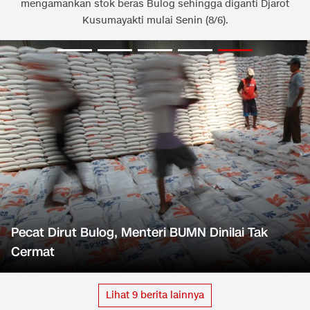
mengamankan stok beras Bulog sehingga diganti Djarot
Kusumayakti mulai Senin (8/6).
Pecat Dirut Bulog, Menteri BUMN Dinilai Tak
Cermat
Lihat
9
berita lainnya