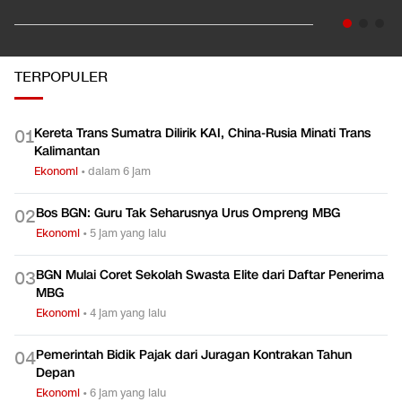
TERPOPULER
Kereta Trans Sumatra Dilirik KAI, China-Rusia Minati Trans
0
1
Kalimantan
Ekonomi
•
dalam 6 jam
Bos BGN: Guru Tak Seharusnya Urus Ompreng MBG
0
2
Ekonomi
•
5 jam yang lalu
BGN Mulai Coret Sekolah Swasta Elite dari Daftar Penerima
0
3
MBG
Ekonomi
•
4 jam yang lalu
Pemerintah Bidik Pajak dari Juragan Kontrakan Tahun
0
4
Depan
Ekonomi
•
6 jam yang lalu