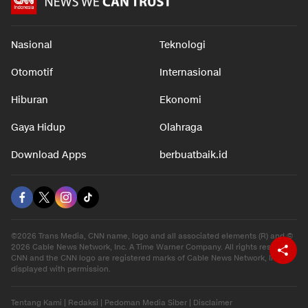
Nasional
Teknologi
Otomotif
Internasional
Hiburan
Ekonomi
Gaya Hidup
Olahraga
Download Apps
berbuatbaik.id
©2026 Trans Media, CNN name, logo and all associated elements (R) and ©
2026 Cable News Network, Inc. A Time Warner Company. All rights reserved.
CNN and the CNN logo are registered marks of Cable News Network, Inc.,
displayed with permission.
Tentang Kami
|
Redaksi
|
Pedoman Media Siber
|
Disclaimer