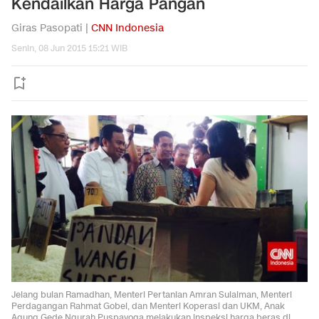
Kendailkan Harga Pangan
Giras Pasopati |
CNN Indonesia
Senin, 08 Jun 2015 15:21 WIB
Jelang bulan Ramadhan, Menteri Pertanian Amran Sulaiman, Menteri
Perdagangan Rahmat Gobel, dan Menteri Koperasi dan UKM, Anak
Agung Gede Ngurah Puspayoga melakukan inspeksi harga beras di