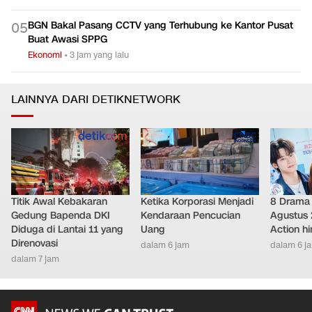
BGN Bakal Pasang CCTV yang Terhubung ke Kantor Pusat
0
5
Buat Awasi SPPG
Ekonomi
•
3 jam yang lalu
LAINNYA DARI DETIKNETWORK
Titik Awal Kebakaran
Ketika Korporasi Menjadi
8 Drama 
Gedung Bapenda DKI
Kendaraan Pencucian
Agustus 
Diduga di Lantai 11 yang
Uang
Action h
Direnovasi
dalam 6 jam
dalam 6 j
dalam 7 jam