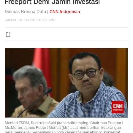
Freeport Demi Jamin Investasi
Diemas Kresna Duta |
CNN Indonesia
Selasa, 16 Jun 2015 10:02 WIB
Menteri ESDM, Sudirman Said (kanan)didampingi Chairman Freeport
Mc.Moran, James Robert Moffett (kiri) saat memberikan keterangan
pers mengenai perpanjangan nota kesepahaman ekspor, konsetrat,