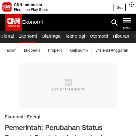
CNN Indonesia
Get
Find it on Play Store
Ekonomi
MENU
asional
Ekonomi
Olahraga
Teknologi
Otomotif
Hiburan
Taipan
Ekopedia
Properti
Gaji Bumn
Efisiensi Anggaran
Ekonomi
Energi
Pemerintah: Perubahan Status