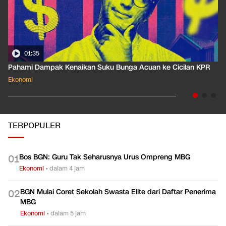
01:35
Pahami Dampak Kenaikan Suku Bunga Acuan ke Cicilan KPR
Ekonomi
TERPOPULER
Bos BGN: Guru Tak Seharusnya Urus Ompreng MBG
0
1
Ekonomi
•
dalam 4 jam
BGN Mulai Coret Sekolah Swasta Elite dari Daftar Penerima
0
2
MBG
Ekonomi
•
dalam 5 jam