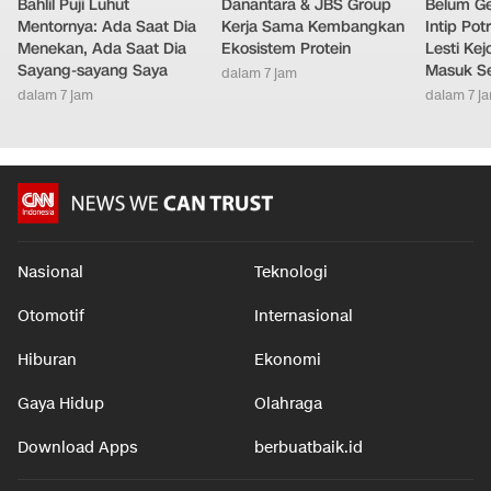
Bahlil Puji Luhut
Danantara & JBS Group
Belum Ge
Mentornya: Ada Saat Dia
Kerja Sama Kembangkan
Intip Pot
Menekan, Ada Saat Dia
Ekosistem Protein
Lesti Ke
Sayang-sayang Saya
Masuk S
dalam 7 jam
dalam 7 jam
dalam 7 j
Nasional
Teknologi
Otomotif
Internasional
Hiburan
Ekonomi
Gaya Hidup
Olahraga
Download Apps
berbuatbaik.id