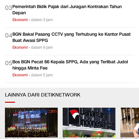
Pemerintah Bidik Pajak dari Juragan Kontrakan Tahun
0
3
Depan
Ekonomi
•
dalam 3 jam
BGN Bakal Pasang CCTV yang Terhubung ke Kantor Pusat
0
4
Buat Awasi SPPG
Ekonomi
•
dalam 6 jam
Bos BGN Pecat 66 Kepala SPPG, Ada yang Terlibat Judol
0
5
hingga Minta Fee
Ekonomi
•
dalam 5 jam
LAINNYA DARI DETIKNETWORK