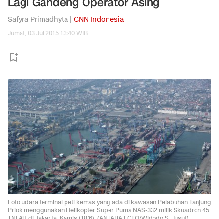
Lagi Gandeng Operator Asing
Safyra Primadhyta |
CNN Indonesia
Jumat, 03 Jul 2015 13:40 WIB
Foto udara terminal peti kemas yang ada di kawasan Pelabuhan Tanjung
Priok menggunakan Helikopter Super Puma NAS-332 milik Skuadron 45
TNI AU di Jakarta, Kamis (18/6). (ANTARA FOTO/Widodo S. Jusuf)