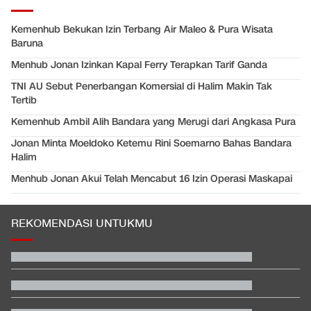
Kemenhub Bekukan Izin Terbang Air Maleo & Pura Wisata
Baruna
Menhub Jonan Izinkan Kapal Ferry Terapkan Tarif Ganda
TNI AU Sebut Penerbangan Komersial di Halim Makin Tak
Tertib
Kemenhub Ambil Alih Bandara yang Merugi dari Angkasa Pura
Jonan Minta Moeldoko Ketemu Rini Soemarno Bahas Bandara
Halim
Menhub Jonan Akui Telah Mencabut 16 Izin Operasi Maskapai
REKOMENDASI UNTUKMU
Video Mesum 'Yang Wis Yang' Banyuwangi, Pemeran Pria Jadi
Tersangka
Hashim Djojohadikusumo Kukuhkan 20 Ormas Baru Kawal
Program Pemerintah