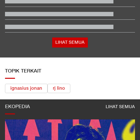
Hasil Kualifikasi MotoGP Inggris: Martin Tercepat, Marquez
Selamat
Janji Erick Thohir usai Timnas Indonesia Tersingkir di Piala AFF
2026
Kenapa Banyak Lulusan SMK Nganggur?
Tanda-tanda Trump Mulai Kelimpungan Hadapi Iran
LIHAT SEMUA
TOPIK TERKAIT
ignasius jonan
rj lino
EKOPEDIA
LIHAT SEMUA