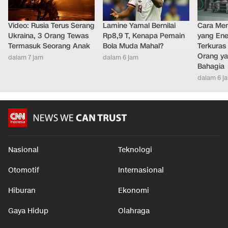
Video: Rusia Terus Serang
Lamine Yamal Bernilai
Cara Men
Ukraina, 3 Orang Tewas
Rp8,9 T, Kenapa Pemain
yang Ene
Termasuk Seorang Anak
Bola Muda Mahal?
Terkuras
Orang ya
dalam 7 jam
dalam 6 jam
Bahagia
dalam 6 j
Nasional
Teknologi
Otomotif
Internasional
Hiburan
Ekonomi