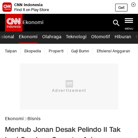
CNN Indonesia
Get
Find it on Play Store
Ekonomi
MENU
asional
Ekonomi
Olahraga
Teknologi
Otomotif
Hiburan
Taipan
Ekopedia
Properti
Gaji Bumn
Efisiensi Anggaran
Ekonomi
Bisnis
Menhub Jonan Desak Pelindo II Tak