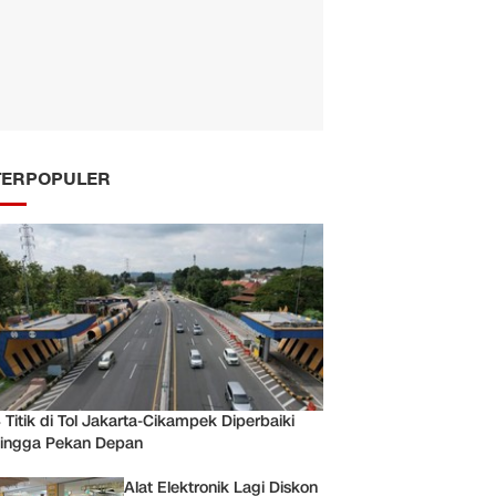
TERPOPULER
 Titik di Tol Jakarta-Cikampek Diperbaiki
ingga Pekan Depan
Alat Elektronik Lagi Diskon