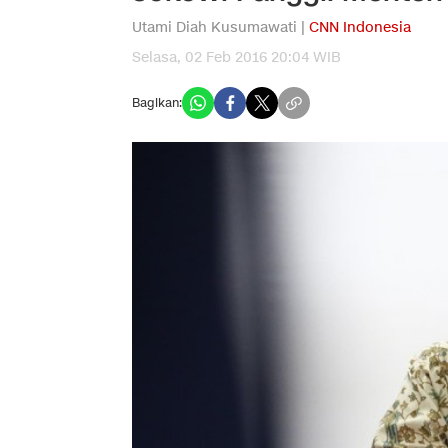
Utami Diah Kusumawati |
CNN Indonesia
Selasa, 02 Feb 2016 20:04 WIB
Bagikan: