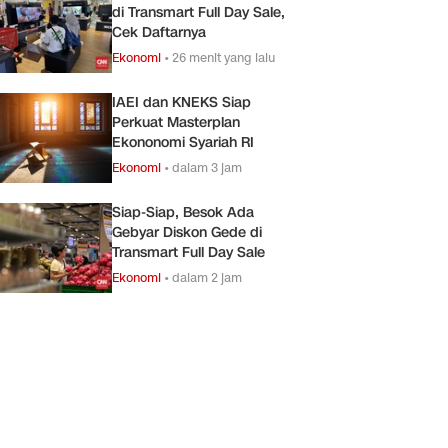
di Transmart Full Day Sale,
Cek Daftarnya
Ekonomi
•
26 menit yang lalu
IAEI dan KNEKS Siap
Perkuat Masterplan
Ekononomi Syariah RI
Ekonomi
•
dalam 3 jam
Siap-Siap, Besok Ada
Gebyar Diskon Gede di
Transmart Full Day Sale
Ekonomi
•
dalam 2 jam