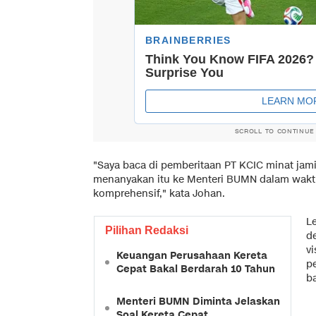
SCROLL TO CONTINUE
"Saya baca di pemberitaan PT KCIC minat jami
menanyakan itu ke Menteri BUMN dalam waktu
komprehensif," kata Johan.
L
Pilihan Redaksi
d
v
Keuangan Perusahaan Kereta
p
Cepat Bakal Berdarah 10 Tahun
ba
Menteri BUMN Diminta Jelaskan
Soal Kereta Cepat