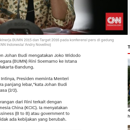
inerja BUMN 2015 dan Target 2016 pada konferensi pers di gedung
CNN Indonesia/ Andry Novelino)
iden Johan Budi mengatakan Joko Widodo
Negara (BUMN) Rini Soemarno ke Istana
 Jakarta-Bandung.
Intinya, Presiden meminta Menteri
a panjang lebar,"kata Johan Budi
sa (2/2).
angan dari Rini terkait dengan
nesia China (KCIC). Ia menyatakan
4
siness (B to B) atau government to
h
idak ada kebijakan yang berubah.