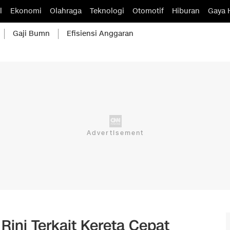
l
Ekonomi
Olahraga
Teknologi
Otomotif
Hiburan
Gaya 
Gaji Bumn
Efisiensi Anggaran
Rini Terkait Kereta Cepat