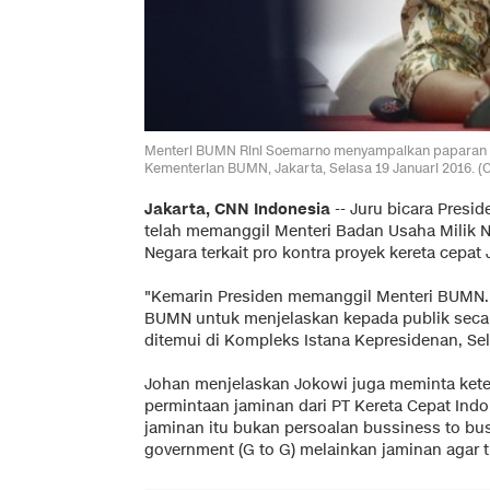
Menteri BUMN Rini Soemarno menyampaikan paparan k
Kementerian BUMN, Jakarta, Selasa 19 Januari 2016. (
Jakarta, CNN Indonesia
-- Juru bicara Pres
telah memanggil Menteri Badan Usaha Milik 
Negara terkait pro kontra proyek kereta cepat
"Kemarin Presiden memanggil Menteri BUMN. 
BUMN untuk menjelaskan kepada publik secar
ditemui di Kompleks Istana Kepresidenan, Sela
Johan menjelaskan Jokowi juga meminta keter
permintaan jaminan dari PT Kereta Cepat Indo
jaminan itu bukan persoalan bussiness to bus
government (G to G) melainkan jaminan agar t