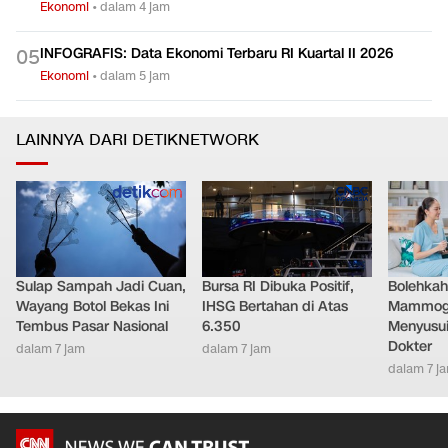
Ekonomi
•
dalam 6 jam
IHSG Diproyeksi Cerah Jelang Akhir Pekan
0
4
Ekonomi
•
dalam 4 jam
INFOGRAFIS: Data Ekonomi Terbaru RI Kuartal II 2026
0
5
Ekonomi
•
dalam 5 jam
LAINNYA DARI DETIKNETWORK
Sulap Sampah Jadi Cuan,
Bursa RI Dibuka Positif,
Bolehkah
Wayang Botol Bekas Ini
IHSG Bertahan di Atas
Mammogr
Tembus Pasar Nasional
6.350
Menyusui
Dokter
dalam 7 jam
dalam 7 jam
dalam 7 j