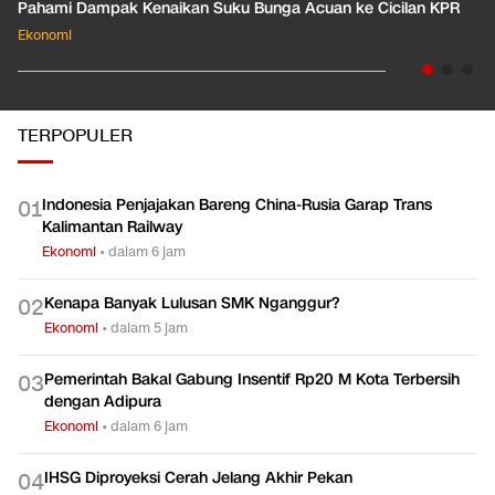
01:35
Pahami Dampak Kenaikan Suku Bunga Acuan ke Cicilan KPR
Ekonomi
TERPOPULER
Indonesia Penjajakan Bareng China-Rusia Garap Trans
0
1
Kalimantan Railway
Ekonomi
•
dalam 6 jam
Kenapa Banyak Lulusan SMK Nganggur?
0
2
Ekonomi
•
dalam 5 jam
Pemerintah Bakal Gabung Insentif Rp20 M Kota Terbersih
0
3
dengan Adipura