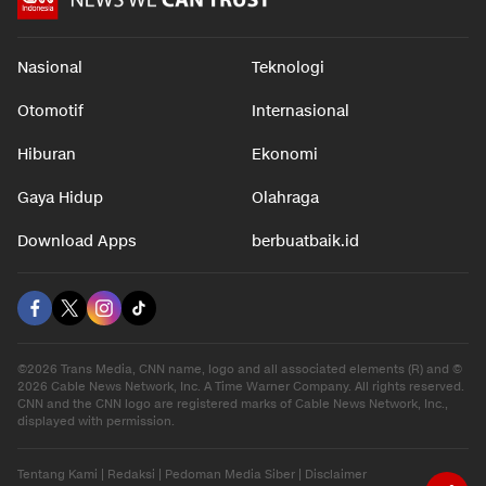
Nasional
Teknologi
Otomotif
Internasional
Hiburan
Ekonomi
Gaya Hidup
Olahraga
Download Apps
berbuatbaik.id
©2026 Trans Media, CNN name, logo and all associated elements (R) and ©
2026 Cable News Network, Inc. A Time Warner Company. All rights reserved.
CNN and the CNN logo are registered marks of Cable News Network, Inc.,