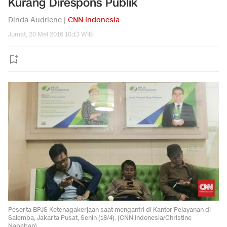
Kurang Direspons Publik
Dinda Audriene |
CNN Indonesia
Jumat, 20 Mei 2016 10:13 WIB
Peserta BPJS Ketenagakerjaan saat mengantri di Kantor Pelayanan di
Salemba, Jakarta Pusat, Senin (18/4). (CNN Indonesia/Christine
Nababan)