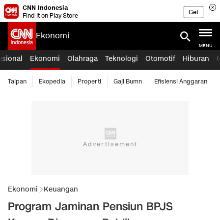
CNN Indonesia
Get
Find it on Play Store
Ekonomi
MENU
asional
Ekonomi
Olahraga
Teknologi
Otomotif
Hiburan
Taipan
Ekopedia
Properti
Gaji Bumn
Efisiensi Anggaran
Ekonomi
Keuangan
Program Jaminan Pensiun BPJS