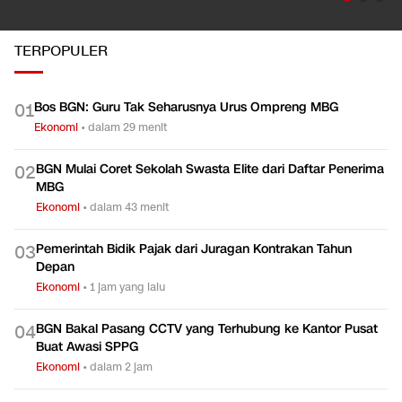
TERPOPULER
Bos BGN: Guru Tak Seharusnya Urus Ompreng MBG
0
1
Ekonomi
•
dalam 29 menit
BGN Mulai Coret Sekolah Swasta Elite dari Daftar Penerima
0
2
MBG
Ekonomi
•
dalam 43 menit
Pemerintah Bidik Pajak dari Juragan Kontrakan Tahun
0
3
Depan
Ekonomi
•
1 jam yang lalu
BGN Bakal Pasang CCTV yang Terhubung ke Kantor Pusat
0
4
Buat Awasi SPPG
Ekonomi
•
dalam 2 jam