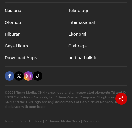
Nasional
Teknologi
Otomotif
Internasional
Hiburan
Ekonomi
Gaya Hidup
Olahraga
Download Apps
berbuatbaik.id
©2026 Trans Media, CNN name, logo and all associated elements (R) and ©
2026 Cable News Network, Inc. A Time Warner Company. All rights reserved.
CNN and the CNN logo are registered marks of Cable News Network, Inc.,
displayed with permission.
Tentang Kami
|
Redaksi
|
Pedoman Media Siber
|
Disclaimer