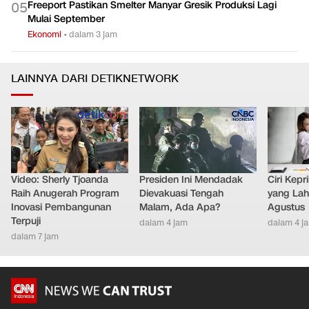
Freeport Pastikan Smelter Manyar Gresik Produksi Lagi
0
5
Mulai September
Ekonomi
•
dalam 3 jam
LAINNYA DARI DETIKNETWORK
Video: Sherly Tjoanda
Presiden Ini Mendadak
Ciri Kep
Raih Anugerah Program
Dievakuasi Tengah
yang Lahi
Inovasi Pembangunan
Malam, Ada Apa?
Agustus
Terpuji
dalam 4 jam
dalam 4 j
dalam 7 jam