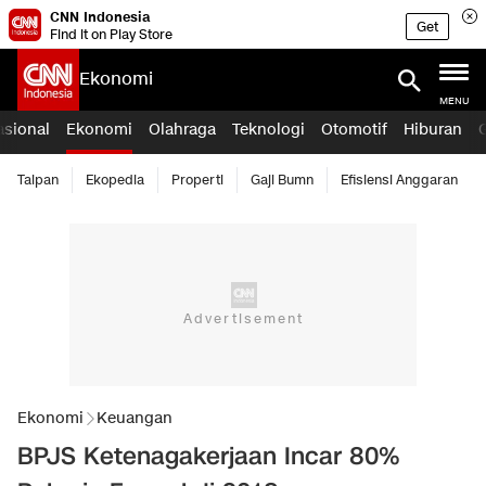
CNN Indonesia
Get
Find it on Play Store
Ekonomi
MENU
asional
Ekonomi
Olahraga
Teknologi
Otomotif
Hiburan
Taipan
Ekopedia
Properti
Gaji Bumn
Efisiensi Anggaran
Ekonomi
Keuangan
BPJS Ketenagakerjaan Incar 80%