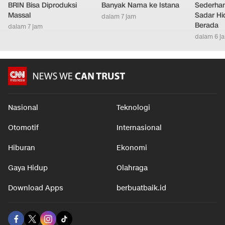
BRIN Bisa Diproduksi
Banyak Nama ke Istana
Sederhana
Massal
Sadar Hi
dalam 7 jam
Berada
dalam 7 jam
dalam 6 j
Nasional
Teknologi
Otomotif
Internasional
Hiburan
Ekonomi
Gaya Hidup
Olahraga
Download Apps
berbuatbaik.id