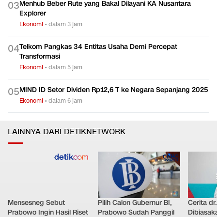
Menhub Beber Rute yang Bakal Dilayani KA Nusantara
0
3
Explorer
Ekonomi
•
dalam 3 jam
Telkom Pangkas 34 Entitas Usaha Demi Percepat
0
4
Transformasi
Ekonomi
•
dalam 5 jam
MIND ID Setor Dividen Rp12,6 T ke Negara Sepanjang 2025
0
5
Ekonomi
•
dalam 6 jam
LAINNYA DARI DETIKNETWORK
Mensesneg Sebut
Pilih Calon Gubernur BI,
Cerita dr
Prabowo Ingin Hasil Riset
Prabowo Sudah Panggil
Dibiasak