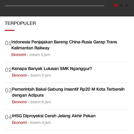
01:35
Pahami Dampak Kenaikan Suku Bunga Acuan ke Cicilan KPR
Ekonomi
TERPOPULER
Indonesia Penjajakan Bareng China-Rusia Garap Trans
0
1
Kalimantan Railway
Ekonomi
•
dalam 6 jam
Kenapa Banyak Lulusan SMK Nganggur?
0
2
Ekonomi
•
dalam 5 jam
Pemerintah Bakal Gabung Insentif Rp20 M Kota Terbersih
0
3
dengan Adipura
Ekonomi
•
dalam 6 jam