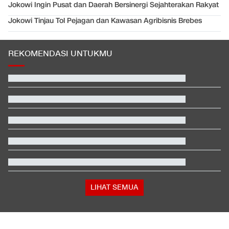
Jokowi Ingin Pusat dan Daerah Bersinergi Sejahterakan Rakyat
Jokowi Tinjau Tol Pejagan dan Kawasan Agribisnis Brebes
REKOMENDASI UNTUKMU
Trump Beber AS Siapkan Serangan ke Iran Melebihi Skala PD II
Video Mesum 'Yang Wis Yang' Banyuwangi, Pemeran Pria Jadi
Tersangka
Polisi Malaysia Kenali Petugas yang Loloskan Pilot Bawa
Narkoba ke RI
Persebaya Juara Piala Presiden 2026 usai Tekuk Persib via Adu
Penalti
Pemilik soal Ratusan Airsoft Gun di Sekolah Jaksel: Buat Ekskul
Nembak
Jadwal Siaran Langsung Singapura vs Indonesia di Piala AFF
2026