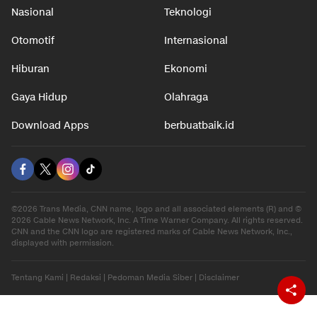
Nasional
Teknologi
Otomotif
Internasional
Hiburan
Ekonomi
Gaya Hidup
Olahraga
Download Apps
berbuatbaik.id
©2026 Trans Media, CNN name, logo and all associated elements (R) and ©
2026 Cable News Network, Inc. A Time Warner Company. All rights reserved.
CNN and the CNN logo are registered marks of Cable News Network, Inc.,
displayed with permission.