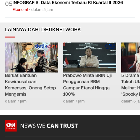
IHSG Diproyeksi Cerah Jelang Akhir Pekan
0
4
Ekonomi
•
dalam 4 jam
INFOGRAFIS: Data Ekonomi Terbaru RI Kuartal II 2026
0
5
Ekonomi
•
dalam 5 jam
LAINNYA DARI DETIKNETWORK
Berkat Bantuan
Prabowo Minta BRIN Uji
5 Drama 
Kewirausahaan
Penggunaan BBM
Tokoh Ut
Kemensos, Oneng Setop
Campur Etanol Hingga
Melihat 
Mengemis
100%
'Spooky 
dalam 7 jam
dalam 7 jam
dalam 6 j