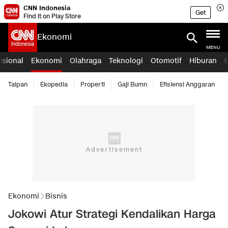
CNN Indonesia
Get
Find it on Play Store
Ekonomi
MENU
asional
Ekonomi
Olahraga
Teknologi
Otomotif
Hiburan
Taipan
Ekopedia
Properti
Gaji Bumn
Efisiensi Anggaran
Ekonomi
Bisnis
Jokowi Atur Strategi Kendalikan Harga