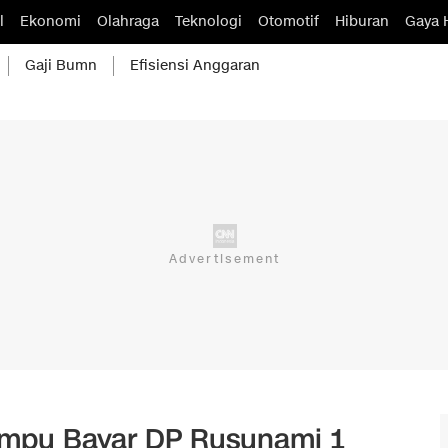
l
Ekonomi
Olahraga
Teknologi
Otomotif
Hiburan
Gaya 
Gaji Bumn
Efisiensi Anggaran
mpu Bayar DP Rusunami 1