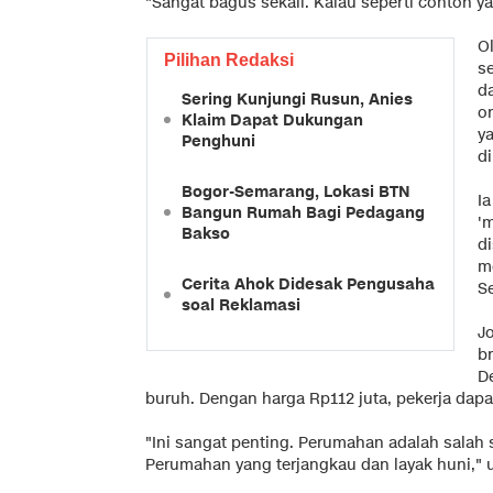
"Sangat bagus sekali. Kalau seperti contoh ya
Ol
Pilihan Redaksi
se
da
Sering Kunjungi Rusun, Anies
or
Klaim Dapat Dukungan
y
Penghuni
d
Bogor-Semarang, Lokasi BTN
Ia
Bangun Rumah Bagi Pedagang
'
Bakso
d
m
Cerita Ahok Didesak Pengusaha
S
soal Reklamasi
J
b
D
buruh. Dengan harga Rp112 juta, pekerja dapat
"Ini sangat penting. Perumahan adalah salah
Perumahan yang terjangkau dan layak huni," u