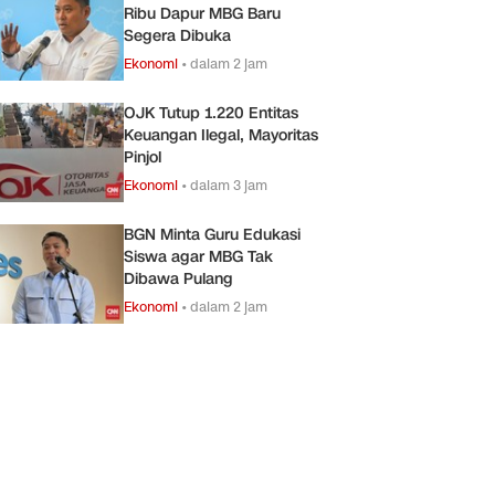
Ribu Dapur MBG Baru
Segera Dibuka
Ekonomi
•
dalam 2 jam
OJK Tutup 1.220 Entitas
Keuangan Ilegal, Mayoritas
Pinjol
Ekonomi
•
dalam 3 jam
BGN Minta Guru Edukasi
Siswa agar MBG Tak
Dibawa Pulang
Ekonomi
•
dalam 2 jam