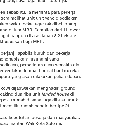
ng tadi, saya juga mau," tuturnya.
eh sebab itu, ia meminta para pekerja
gera melihat unit-unit yang disediakan
lam waktu dekat agar tak dibeli orang-
ang di luar MBR. Sembilan dari 11 tower
ang dibangun di atas lahan 8,2 hektare
ikhususkan bagi MBR.
 berjanji, apabila buruh dan pekerja
menghabiskan' rusunami yang
isediakan, pemerintah akan semakin giat
enyediakan tempat tinggal bagi mereka.
eperti yang akan dilakukan pekan depan.
okowi dijadwalkan menghadiri ground
reaking dua ribu unit
landed house
di
epok. Rumah di sana juga dibuat untuk
 memiliki rumah sendiri bertipe 21.
 satu kebutuhan pekerja dan masyarakat.
cap mantan Wali Kota Solo ini.