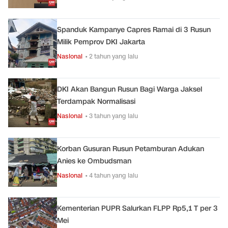
Spanduk Kampanye Capres Ramai di 3 Rusun
Milik Pemprov DKI Jakarta
Nasional
• 2 tahun yang lalu
DKI Akan Bangun Rusun Bagi Warga Jaksel
Terdampak Normalisasi
Nasional
• 3 tahun yang lalu
Korban Gusuran Rusun Petamburan Adukan
Anies ke Ombudsman
Nasional
• 4 tahun yang lalu
Kementerian PUPR Salurkan FLPP Rp5,1 T per 3
Mei