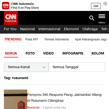
CNN Indonesia
Get
Find it on Play Store
MENU
For You
Nasional
Internasional
Ekonomi
Olahraga
Tekn
TRENDING
Piala AFF
Timnas Indonesia
Apel Kebangsaan Jaga 
SEMUA
FOTO
VIDEO
INFOGRAFIS
KOLOM
Tag: rusunami
Pemprov DKI Respons Plang Jakhabitat Hilang
di Rusunami Cilangkap
Nasional
• 2 tahun yang lalu