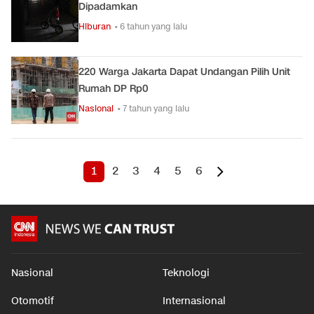
Dipadamkan
Hiburan
• 6 tahun yang lalu
220 Warga Jakarta Dapat Undangan Pilih Unit
Rumah DP Rp0
Nasional
• 7 tahun yang lalu
1
2
3
4
5
6
Nasional
Teknologi
Otomotif
Internasional