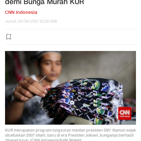
demi Bunga Murah KUR
CNN Indonesia
Jumat, 20 Okt 2017 15:28 WIB
KUR merupakan program lungsuran mantan presiden SBY. Namun sejak
dicetuskan 2007 silam, baru di era Presiden Jokowi, bunganya berhasil
diseret turun. (CNN Indonesia/Safir Makki).