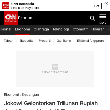
CNN Indonesia
Get
Find it on Play Store
Ekonomi
MENU
asional
Ekonomi
Olahraga
Teknologi
Otomotif
Hiburan
Taipan
Ekopedia
Properti
Gaji Bumn
Efisiensi Anggaran
Ekonomi
Keuangan
Jokowi Gelontorkan Triliunan Rupiah