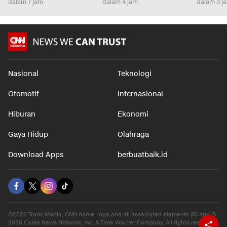
dalam 7 jam
dalam 4 jam
dalam 3 j
Nasional
Teknologi
Otomotif
Internasional
Hiburan
Ekonomi
Gaya Hidup
Olahraga
Download Apps
berbuatbaik.id
©2026 Trans Media, CNN name, logo and all associated elements (R) and ©
2026 Cable News Network, Inc. A Time Warner Company. All rights reserved.