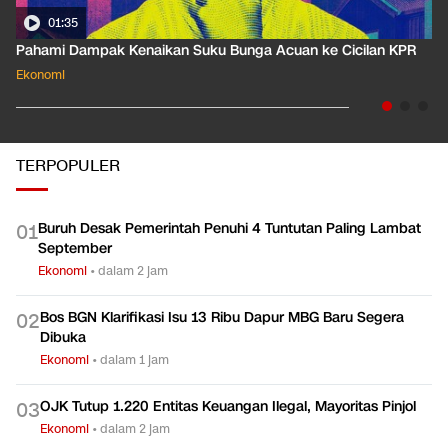
01:35
Pahami Dampak Kenaikan Suku Bunga Acuan ke Cicilan KPR
Ekonomi
TERPOPULER
Buruh Desak Pemerintah Penuhi 4 Tuntutan Paling Lambat
0
1
September
Ekonomi
•
dalam 2 jam
Bos BGN Klarifikasi Isu 13 Ribu Dapur MBG Baru Segera
0
2
Dibuka
Ekonomi
•
dalam 1 jam
OJK Tutup 1.220 Entitas Keuangan Ilegal, Mayoritas Pinjol
0
3
Ekonomi
•
dalam 2 jam