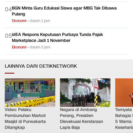
BGN Minta Guru Edukasi Siswa agar MBG Tak Dibawa
0
4
Pulang
Ekonomi
•
dalam 1 jam
idEA Respons Keputusan Purbaya Tunda Pajak
0
5
Marketplace Jadi 1 November
Ekonomi
•
dalam 3 jam
LAINNYA DARI DETIKNETWORK
Video: Pelaku
Negara di Ambang
Ternyata
Pembunuhan Marbot
Perang, Presiden
Bahagia 
Masjid di Purwakarta
Dievakuasi Kendaraan
5 Warna 
Ditangkap
Lapis Baja
Kesehari