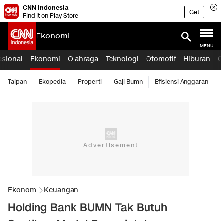
CNN Indonesia
Get
Find it on Play Store
Ekonomi
MENU
asional
Ekonomi
Olahraga
Teknologi
Otomotif
Hiburan
Taipan
Ekopedia
Properti
Gaji Bumn
Efisiensi Anggaran
Ekonomi
Keuangan
Holding Bank BUMN Tak Butuh