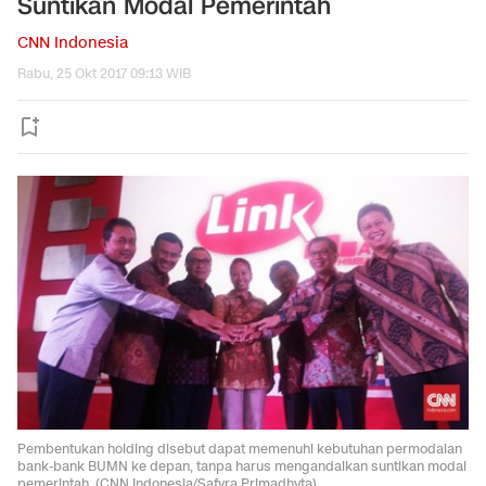
Suntikan Modal Pemerintah
CNN Indonesia
Rabu, 25 Okt 2017 09:13 WIB
Pembentukan holding disebut dapat memenuhi kebutuhan permodalan
bank-bank BUMN ke depan, tanpa harus mengandalkan suntikan modal
pemerintah. (CNN Indonesia/Safyra Primadhyta)