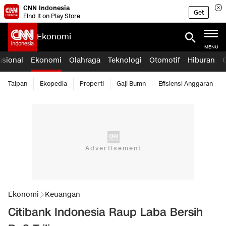
CNN Indonesia
Get
Find it on Play Store
Ekonomi
MENU
asional
Ekonomi
Olahraga
Teknologi
Otomotif
Hiburan
Taipan
Ekopedia
Properti
Gaji Bumn
Efisiensi Anggaran
Ekonomi
Keuangan
Citibank Indonesia Raup Laba Bersih