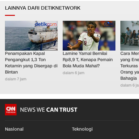
LAINNYA DARI DETIKNETWORK
Penampakan Kapal
Lamine Yamal Bernilai
Cara Men
Pengangkut 1,3 Ton
Rp8,9 T, Kenapa Pemain
yang Ene
Ketamin yang Disergap di
Bola Muda Mahal?
Terkuras
Bintan
Orang ya
dalam 6 jam
Bahagia
dalam 7 jam
dalam 6 j
Nasional
Teknologi