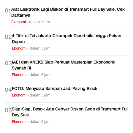
Alat Elektronik Lagi Diskon di Transmart Full Day Sale, Cek
0
1
Daftarnya
Ekonomi
•
dalam 3 jam
4 Titik di Tol Jakarta-Cikampek Diperbaiki hingga Pekan
0
2
Depan
Ekonomi
•
dalam 5 jam
IAEI dan KNEKS Siap Perkuat Masterplan Ekononomi
0
3
Syariah RI
Ekonomi
•
dalam 6 jam
FOTO: Menyulap Sampah Jadi Paving Block
0
4
Ekonomi
•
dalam 5 jam
Siap-Siap, Besok Ada Gebyar Diskon Gede di Transmart Full
0
5
Day Sale
Ekonomi
•
dalam 5 jam