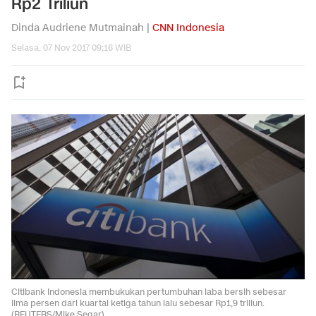
Rp2 Triliun
Dinda Audriene Mutmainah |
CNN Indonesia
Selasa, 07 Nov 2017 09:16 WIB
Citibank Indonesia membukukan pertumbuhan laba bersih sebesar
lima persen dari kuartal ketiga tahun lalu sebesar Rp1,9 triliun.
(REUTERS/Mike Segar).