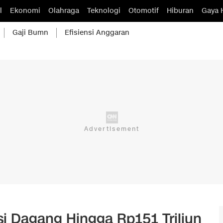
l
Ekonomi
Olahraga
Teknologi
Otomotif
Hiburan
Gaya 
Gaji Bumn
Efisiensi Anggaran
si Dagang Hingga Rp151 Triliun