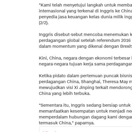
"Kami telah menyetujui langkah untuk mem
internasional yang terkenal di Inggris ke Ch
penyedia jasa keuangan kelas dunia milik ingg
(2/2).
Inggris disebut-sebut mencoba menemukan ke
perdagangan global setelah referendum 2016 
dalam momentum yang dikenal dengan Brexit (B
Kini, China, negara dengan ekonomi terbesar 
negara-negara tujuan kerja sama perdagangan
Ketika pidato dalam pertemuan puncak bisnis
perdagangan China, Shanghai, Theresa May 
mewujudkan visi Xi Jinping terkait mendoron
China yang lebih terbuka.
"Sementara itu, Inggris sedang bersiap untu
memanfaatkan kesempatan untuk menjadi nega
memperdalam hubungan dagang kami dengan n
termasuk China," paparnya.