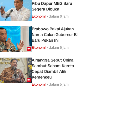
Ribu Dapur MBG Baru
Segera Dibuka
Ekonomi
•
dalam 6 jam
Prabowo Bakal Ajukan
Nama Calon Gubernur Bl
Baru Pekan Ini
Ekonomi
•
dalam 5 jam
Airlangga Sebut China
Sambut Saham Kereta
Cepat Diambil Alih
Kemenkeu
Ekonomi
•
dalam 5 jam