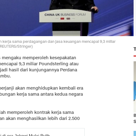
 kerja sama perdagangan dan jasa keuangan mencapai 9,3 miliar
 (REUTERS/Stringer)
is mengaku memperoleh kesepakatan
ncapai 9,3 miliar Poundsterling atau
njadi hasil dari kunjungannya Perdana
Bambu.
 berjanji akan menghidupkan kembali era
bungan kerja sama antara kedua negara
elah memperoleh kontrak kerja sama
B
akan akan menghasilkan lebih dari 2.500
S
 di era Jokowi Mulai Pulih