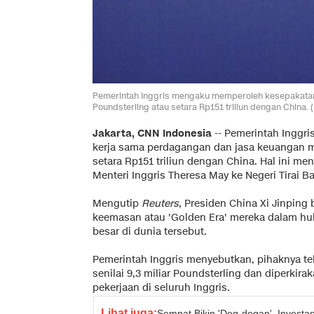
Pemerintah Inggris mengaku memperoleh kesepakatan
Poundsterling atau setara Rp151 triliun dengan China.
Jakarta, CNN Indonesia
-- Pemerintah Inggr
kerja sama perdagangan dan jasa keuangan me
setara Rp151 triliun dengan China. Hal ini me
Menteri Inggris Theresa May ke Negeri Tirai 
Mengutip
Reuters
, Presiden China Xi Jinping
keemasan atau 'Golden Era' mereka dalam hu
besar di dunia tersebut.
Pemerintah Inggris menyebutkan, pihaknya t
senilai 9,3 miliar Poundsterling dan diperkir
pekerjaan di seluruh Inggris.
Lihat juga:
Sempat Bikin 'Deg-degan', Investasi