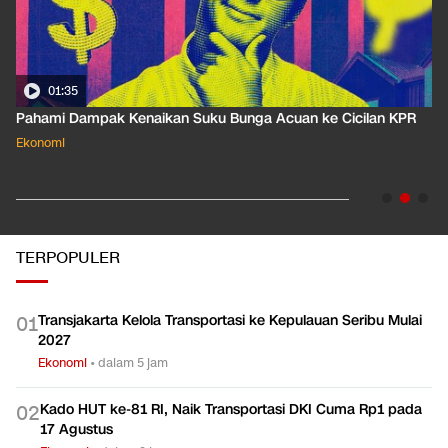
01:58
Besaran Pajak Pencairan JHT yang Diminta Buruh Dihapus
Ekonomi
TERPOPULER
Transjakarta Kelola Transportasi ke Kepulauan Seribu Mulai
0
1
2027
Ekonomi
•
dalam 5 jam
Kado HUT ke-81 RI, Naik Transportasi DKI Cuma Rp1 pada
0
2
17 Agustus