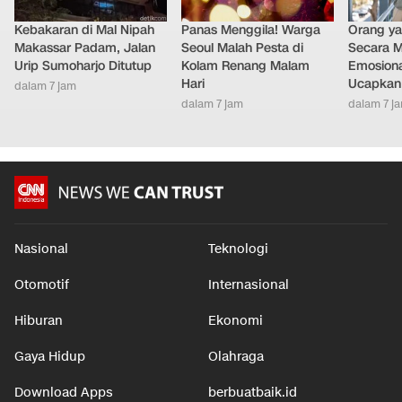
Kebakaran di Mal Nipah
Panas Menggila! Warga
Orang y
Makassar Padam, Jalan
Seoul Malah Pesta di
Secara M
Urip Sumoharjo Ditutup
Kolam Renang Malam
Emosiona
Hari
Ucapkan 
dalam 7 jam
dalam 7 jam
dalam 7 j
Nasional
Teknologi
Otomotif
Internasional
Hiburan
Ekonomi
Gaya Hidup
Olahraga
Download Apps
berbuatbaik.id