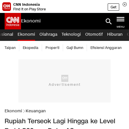
CNN Indonesia
Get
Find it on Play Store
Ekonomi
MENU
asional
Ekonomi
Olahraga
Teknologi
Otomotif
Hiburan
Taipan
Ekopedia
Properti
Gaji Bumn
Efisiensi Anggaran
Ekonomi
Keuangan
Rupiah Terseok Lagi Hingga ke Level