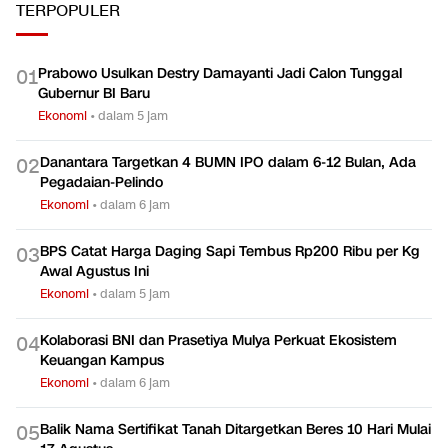
TERPOPULER
Prabowo Usulkan Destry Damayanti Jadi Calon Tunggal
0
1
Gubernur BI Baru
Ekonomi
•
dalam 5 jam
Danantara Targetkan 4 BUMN IPO dalam 6-12 Bulan, Ada
0
2
Pegadaian-Pelindo
Ekonomi
•
dalam 6 jam
BPS Catat Harga Daging Sapi Tembus Rp200 Ribu per Kg
0
3
Awal Agustus Ini
Ekonomi
•
dalam 5 jam
Kolaborasi BNI dan Prasetiya Mulya Perkuat Ekosistem
0
4
Keuangan Kampus
Ekonomi
•
dalam 6 jam
Balik Nama Sertifikat Tanah Ditargetkan Beres 10 Hari Mulai
0
5