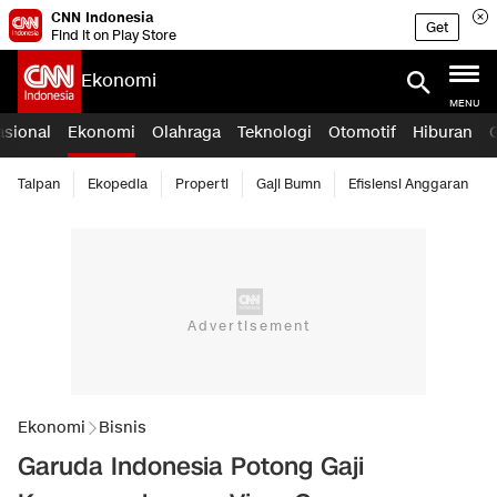
CNN Indonesia
Get
Find it on Play Store
Ekonomi
MENU
asional
Ekonomi
Olahraga
Teknologi
Otomotif
Hiburan
Taipan
Ekopedia
Properti
Gaji Bumn
Efisiensi Anggaran
Ekonomi
Bisnis
Garuda Indonesia Potong Gaji