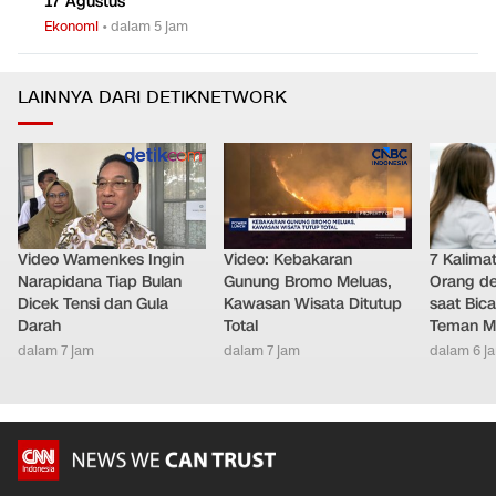
17 Agustus
Ekonomi
•
dalam 5 jam
LAINNYA DARI DETIKNETWORK
Video Wamenkes Ingin
Video: Kebakaran
7 Kalimat
Narapidana Tiap Bulan
Gunung Bromo Meluas,
Orang de
Dicek Tensi dan Gula
Kawasan Wisata Ditutup
saat Bic
Darah
Total
Teman Me
dalam 7 jam
dalam 7 jam
dalam 6 j