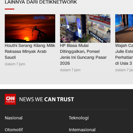
LAINNYA DARI DETIKNETWORK
Houthi Serang Kilang Milik
HP Biasa Mulai
Wajah Ca
Raksasa Minyak Arab
Ditinggalkan, Ponsel
Julie Este
Saudi
Jenis Ini Guncang Pasar
Perhatian
2026
di Usia 3
dalam 7 jam
dalam 7 jam
dalam 7 j
Nasional
Teknologi
Otomotif
Internasional