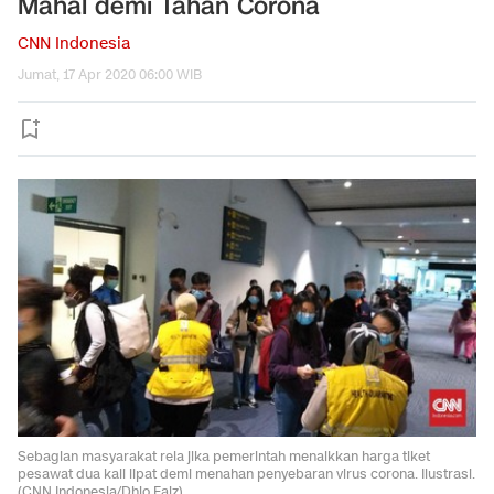
Mahal demi Tahan Corona
CNN Indonesia
Jumat, 17 Apr 2020 06:00 WIB
Sebagian masyarakat rela jika pemerintah menaikkan harga tiket
pesawat dua kali lipat demi menahan penyebaran virus corona. Ilustrasi.
(CNN Indonesia/Dhio Faiz).