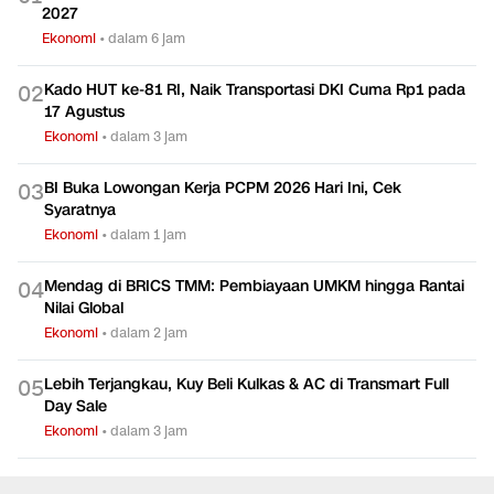
2027
Ekonomi
•
dalam 6 jam
Kado HUT ke-81 RI, Naik Transportasi DKI Cuma Rp1 pada
0
2
17 Agustus
Ekonomi
•
dalam 3 jam
BI Buka Lowongan Kerja PCPM 2026 Hari Ini, Cek
0
3
Syaratnya
Ekonomi
•
dalam 1 jam
Mendag di BRICS TMM: Pembiayaan UMKM hingga Rantai
0
4
Nilai Global
Ekonomi
•
dalam 2 jam
Lebih Terjangkau, Kuy Beli Kulkas & AC di Transmart Full
0
5
Day Sale
Ekonomi
•
dalam 3 jam