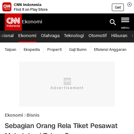
CNN Indonesia
Get
Find it on Play Store
Ekonomi
MENU
asional
Ekonomi
Olahraga
Teknologi
Otomotif
Hiburan
Taipan
Ekopedia
Properti
Gaji Bumn
Efisiensi Anggaran
Ekonomi
Bisnis
Sebagian Orang Rela Tiket Pesawat