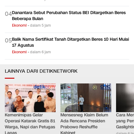
Danantara Sebut Perubahan Status BEI Ditargetkan Beres
0
4
Beberapa Bulan
Ekonomi
•
dalam 5 jam
Balik Nama Sertifikat Tanah Ditargetkan Beres 10 Hari Mulai
0
5
17 Agustus
Ekonomi
•
dalam 6 jam
LAINNYA DARI DETIKNETWORK
Kemenimipas Gelar
Mensesneg Klaim Belum
Cara Men
Operasi Katarak Gratis 81
Ada Rencana Presiden
yang Per
Warga, Napi dan Petugas
Prabowo Reshuffle
Gaslighti
Lapas
Kabinet
dalam 6 j