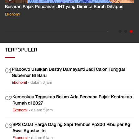
Apa Arti Peringkat Kredit Indonesia yang Dirilis S&P Global
Dkk?
Ekonomi
TERPOPULER
Prabowo Usulkan Destry Damayanti Jadi Calon Tunggal
0
1
Gubernur BI Baru
Ekonomi
•
dalam 6 jam
Kemenkeu Tegaskan Belum Ada Rencana Pajak Kontrakan
0
2
Rumah di 2027
Ekonomi
•
dalam 5 jam
BPS Catat Harga Daging Sapi Tembus Rp200 Ribu per Kg
0
3
Awal Agustus Ini
Ekonomi
•
dalam 6 jam