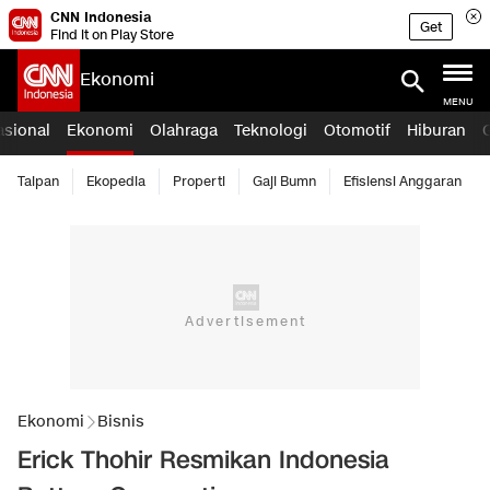
CNN Indonesia
Get
Find it on Play Store
Ekonomi
MENU
asional
Ekonomi
Olahraga
Teknologi
Otomotif
Hiburan
Taipan
Ekopedia
Properti
Gaji Bumn
Efisiensi Anggaran
Ekonomi
Bisnis
Erick Thohir Resmikan Indonesia