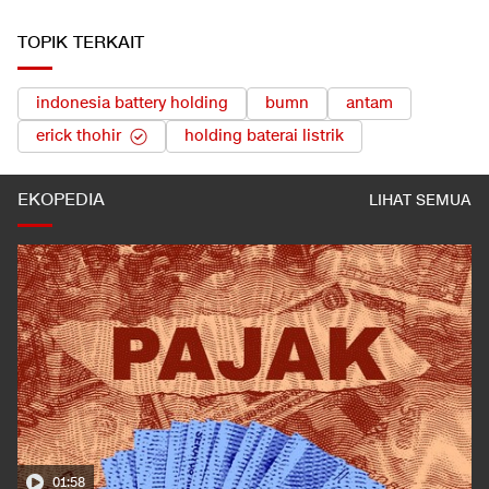
TOPIK TERKAIT
indonesia battery holding
bumn
antam
erick thohir
holding baterai listrik
EKOPEDIA
LIHAT SEMUA
01:50