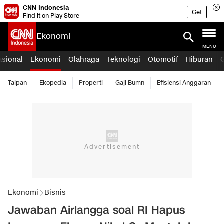
CNN Indonesia
Get
Find it on Play Store
Ekonomi
MENU
asional
Ekonomi
Olahraga
Teknologi
Otomotif
Hiburan
Taipan
Ekopedia
Properti
Gaji Bumn
Efisiensi Anggaran
Ekonomi
Bisnis
Jawaban Airlangga soal RI Hapus