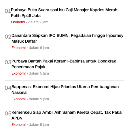
Purbaya Buka Suara soal Isu Gaji Manajer Kopdes Merah
0
1
Putih Rp16 Juta
Ekonomi
•
dalam 2 jam
Danantara Siapkan IPO BUMN, Pegadaian hingga Injourney
0
2
Masuk Daftar
Ekonomi
•
dalam 6 jam
Purbaya Bantah Pakai Koramil-Babinsa untuk Dongkrak
0
3
Penerimaan Pajak
Ekonomi
•
dalam 5 jam
Bappenas: Ekonomi Hijau Prioritas Utama Pembangunan
0
4
Nasional
Ekonomi
•
dalam 5 jam
Kemenkeu Siap Ambil Alih Saham Kereta Cepat, Tak Pakai
0
5
APBN
Ekonomi
•
dalam 5 jam