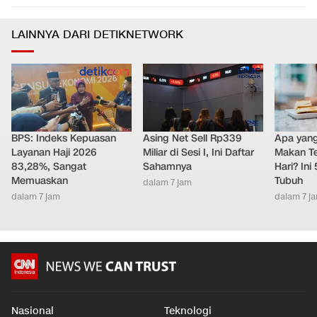
LAINNYA DARI DETIKNETWORK
BPS: Indeks Kepuasan
Asing Net Sell Rp339
Apa yang 
Layanan Haji 2026
Miliar di Sesi I, Ini Daftar
Makan Te
83,28%, Sangat
Sahamnya
Hari? Ini
Memuaskan
Tubuh
dalam 7 jam
dalam 7 jam
dalam 7 j
Nasional
Teknologi