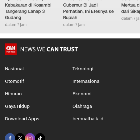
Kebakaran di Kosambi
Gubernur BI Jadi
Mertua d
Tangerang Lahap 3
Perhatian, Ini Efeknya ke
dari Sik
Gudang
Rupiah
dalam 7 j
dalam 7 jam
dalam 7 jam
Nasional
Teknologi
Otomotif
Internasional
Hiburan
Ekonomi
Gaya Hidup
Olahraga
Download Apps
berbuatbaik.id