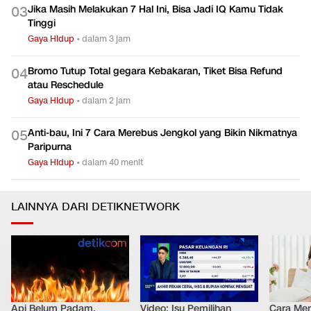
Jika Masih Melakukan 7 Hal Ini, Bisa Jadi IQ Kamu Tidak
0
3
Tinggi
Gaya Hidup
•
dalam 3 jam
Bromo Tutup Total gegara Kebakaran, Tiket Bisa Refund
0
4
atau Reschedule
Gaya Hidup
•
dalam 2 jam
Anti-bau, Ini 7 Cara Merebus Jengkol yang Bikin Nikmatnya
0
5
Paripurna
Gaya Hidup
•
dalam 40 menit
LAINNYA DARI DETIKNETWORK
Api Belum Padam,
Video: Isu Pemilihan
Cara Men