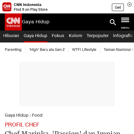
CNN Indonesia
Get
Find it on Play Store
Gaya Hidup
MENU
Hiburan
Gaya Hidup
Fokus
Kolom
Terpopuler
Infografis
Parenting
'High' Baru ala Gen Z
WTF! Lifestyle
Taman Nasional
Gaya Hidup
Food
PROFIL CHEF