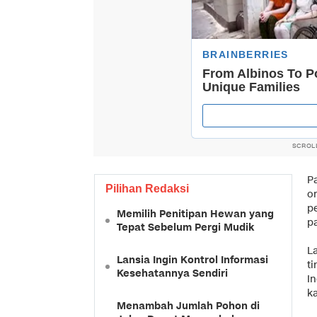
SCROL
Pa
Pilihan Redaksi
o
p
Memilih Penitipan Hewan yang
p
Tepat Sebelum Pergi Mudik
L
Lansia Ingin Kontrol Informasi
ti
Kesehatannya Sendiri
I
k
Menambah Jumlah Pohon di