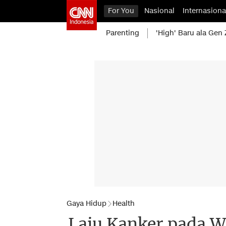
For You
Nasional
Internasiona
Parenting
'High' Baru ala Gen 
Gaya Hidup
Health
Laju Kanker pada Wa