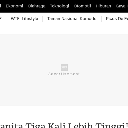
l
Ekonomi
Olahraga
Teknologi
Otomotif
Hiburan
Gaya 
Z
WTF! Lifestyle
Taman Nasional Komodo
Picos De E
nita Tiga Kali Lebih Tinggi