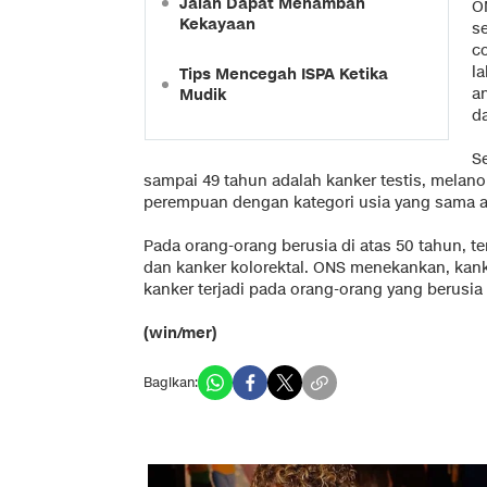
Jalan Dapat Menambah
O
Kekayaan
s
c
l
Tips Mencegah ISPA Ketika
an
Mudik
da
S
sampai 49 tahun adalah kanker testis, melano
perempuan dengan kategori usia yang sama ad
Pada orang-orang berusia di atas 50 tahun, te
dan kanker kolorektal. ONS menekankan, kank
kanker terjadi pada orang-orang yang berusia 
(win/mer)
Bagikan: