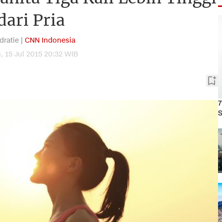
dari Pria
dratie |
CNN Indonesia
, 15 Jul 2015 20:32 WIB
7
S