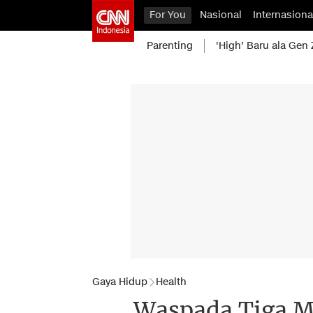
For You
Nasional
Internasiona
Parenting
'High' Baru ala Gen 
Gaya Hidup
Health
Waspada Tiga M