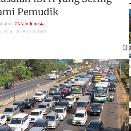
ami Pemudik
dratie |
CNN Indonesia
, 15 Jul 2015 12:20 WIB
1
L