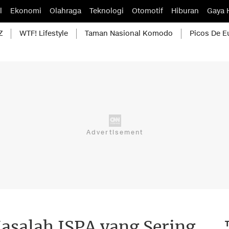
l
Ekonomi
Olahraga
Teknologi
Otomotif
Hiburan
Gaya 
Z
WTF! Lifestyle
Taman Nasional Komodo
Picos De E
asalah ISPA yang Sering