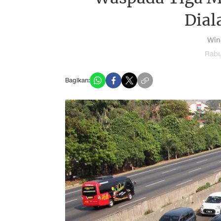
Dial
Win
Rabu
Bagikan: