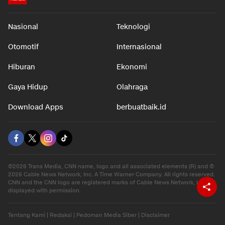
Nasional
Teknologi
Otomotif
Internasional
Hiburan
Ekonomi
Gaya Hidup
Olahraga
Download Apps
berbuatbaik.id
©2026 Trans Media, CNN name, logo and all associated elements (R) and ©
2026 Cable News Network, Inc. A Time Warner Company. All rights reserved.
CNN and the CNN logo are registered marks of Cable News Network, Inc.,
displayed with permission.
Tentang Kami
|
Redaksi
|
Pedoman Media Siber
|
Disclaimer