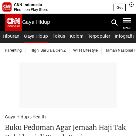
CNN Indonesia
Get
Find it on Play Store
Gaya Hidup
MENU
Hiburan
Gaya Hidup
Fokus
Kolom
Terpopuler
Infografis
Parenting
'High' Baru ala Gen Z
WTF! Lifestyle
Taman Nasional
Gaya Hidup
Health
Buku Pedoman Agar Jemaah Haji Tak