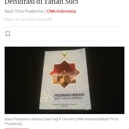
Dehidrasi di Tanah Suci
Nadi Tirta Pradesha |
CNN Indonesia
Rabu, 19 Agu 2015 14:41 WIB
Buku Pedoman Hidrasi Saat Haji & Umroh (CNN Indonesia/Nadi Tirta
Pradesha)