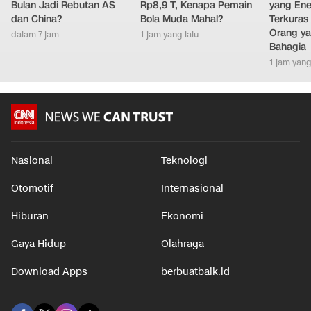
Bulan Jadi Rebutan AS
Rp8,9 T, Kenapa Pemain
yang Ene
dan China?
Bola Muda Mahal?
Terkuras
Orang ya
dalam 7 jam
1 jam yang lalu
Bahagia
1 jam yang
Nasional
Teknologi
Otomotif
Internasional
Hiburan
Ekonomi
Gaya Hidup
Olahraga
Download Apps
berbuatbaik.id