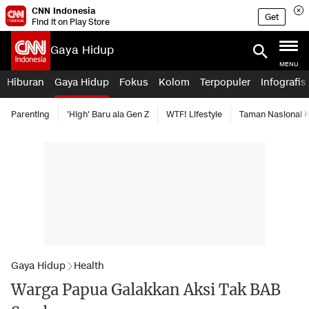
CNN Indonesia
Get
Find it on Play Store
Gaya Hidup
MENU
Hiburan
Gaya Hidup
Fokus
Kolom
Terpopuler
Infografis
Parenting
'High' Baru ala Gen Z
WTF! Lifestyle
Taman Nasional
Gaya Hidup
Health
Warga Papua Galakkan Aksi Tak BAB