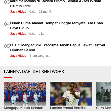
Karhutla Meluas di Kaldera Bromo, Semua Akses Wisata
0
3
Ditutup Total
Gaya Hidup
•
dalam 28 menit
Bukan Cuma Alamat, Tempat Tinggal Ternyata Bisa Ubah
0
4
Gaya Hidup
Gaya Hidup
•
dalam 1 jam
FOTO: Mengagumi Eksotisme Tanah Papua Lewat Festival
0
5
Lembah Baliem
Gaya Hidup
•
4 jam yang lalu
LAINNYA DARI DETIKNETWORK
Mengapa Kutub Selatan
Lamine Yamal Bernilai
Cara Men