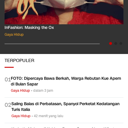
InFashion: Masking the Ox
Gaya Hidup
TERPOPULER
FOTO: Dipercaya Bawa Berkah, Warga Rebutan Kue Apem
0
1
di Bulan Sapar
Gaya Hidup
•
dalam 3 jam
Saling Balas di Perbatasan, Spanyol Perketat Kedatangan
0
2
Turis Italia
Gaya Hidup
•
42 menit yang lalu