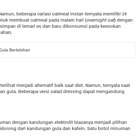
amun, beberapa variasi oatmeal instan ternyata memiliki 14
ntuk membuat oatmeal pada malam hari (
overnight oat
) dengan
simpan di lemari es dan baru dikonsumsi pada keesokan
uahan.
Gula Berlebihan
rlihat menjadi alternatif baik saat diet. Namun, ternyata saat
gan gula. Beberapa versi salad dressing dapat mengandung
uman dengan kandungan elektrolit biasanya menjadi pilihan
didorong dari kandungan gula dan kafein. Satu botol minuman