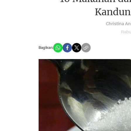
Kandung
Christina An
Rabu
Bagikan: