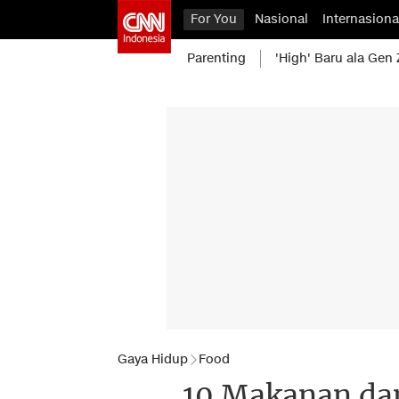
For You
Nasional
Internasiona
Parenting
'High' Baru ala Gen 
Gaya Hidup
Food
10 Makanan da