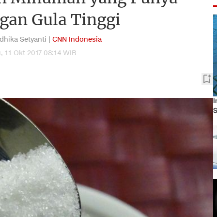
an Gula Tinggi
dhika Setyanti |
CNN Indonesia
, 11 Okt 2017 08:14 WIB
I
S