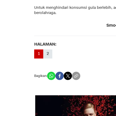
Untuk menghindari konsumsi gula berlebih, ad
berolahraga.
Smoo
HALAMAN:
1
2
Bagikan: