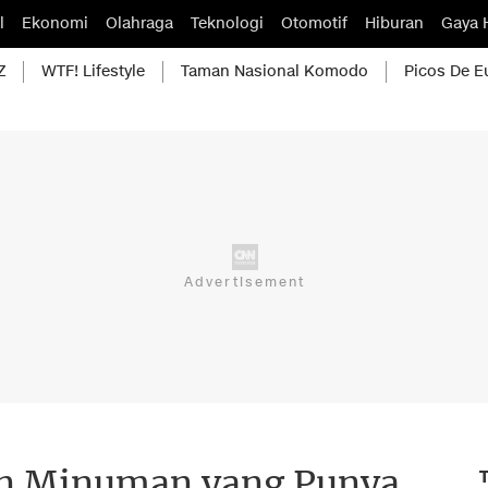
l
Ekonomi
Olahraga
Teknologi
Otomotif
Hiburan
Gaya 
Z
WTF! Lifestyle
Taman Nasional Komodo
Picos De E
n Minuman yang Punya