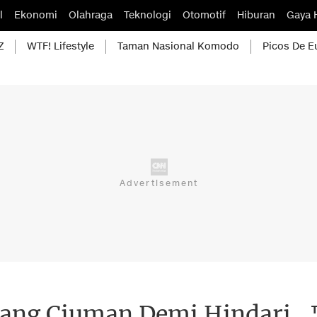
l
Ekonomi
Olahraga
Teknologi
Otomotif
Hiburan
Gaya 
Z
WTF! Lifestyle
Taman Nasional Komodo
Picos De E
rang Ciuman Demi Hindari