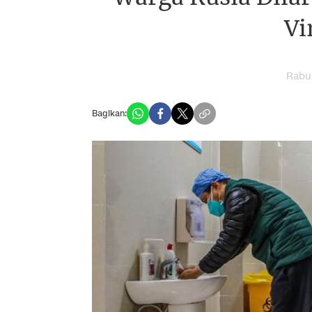
Vi
Rabu,
Bagikan: