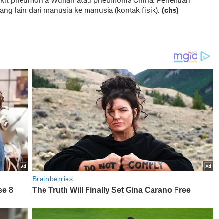
akit pneumonia Wuhan atau pneumonia China. Penelitian
ang lain dari manusia ke manusia (kontak fisik).
(chs)