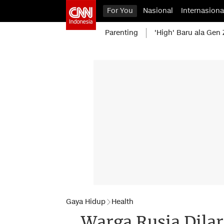
For You
Nasional
Internasiona
Parenting
'High' Baru ala Gen 
Gaya Hidup
Health
Warga Rusia Dila