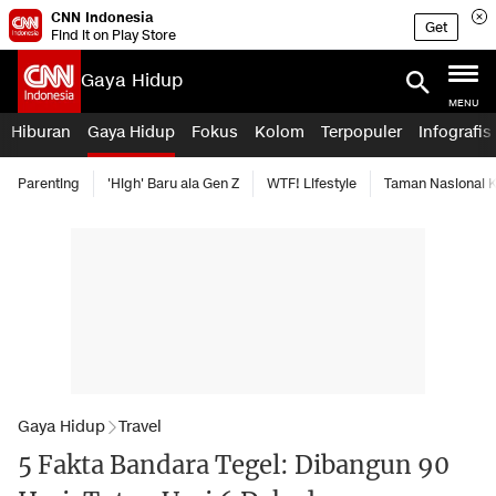
CNN Indonesia
Get
Find it on Play Store
Gaya Hidup
MENU
Hiburan
Gaya Hidup
Fokus
Kolom
Terpopuler
Infografis
Parenting
'High' Baru ala Gen Z
WTF! Lifestyle
Taman Nasional
Gaya Hidup
Travel
5 Fakta Bandara Tegel: Dibangun 90