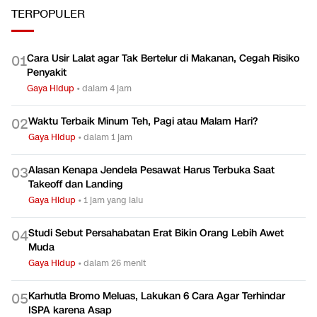
TERPOPULER
Cara Usir Lalat agar Tak Bertelur di Makanan, Cegah Risiko
0
1
Penyakit
Gaya Hidup
•
dalam 4 jam
Waktu Terbaik Minum Teh, Pagi atau Malam Hari?
0
2
Gaya Hidup
•
dalam 1 jam
Alasan Kenapa Jendela Pesawat Harus Terbuka Saat
0
3
Takeoff dan Landing
Gaya Hidup
•
1 jam yang lalu
Studi Sebut Persahabatan Erat Bikin Orang Lebih Awet
0
4
Muda
Gaya Hidup
•
dalam 26 menit
Karhutla Bromo Meluas, Lakukan 6 Cara Agar Terhindar
0
5
ISPA karena Asap