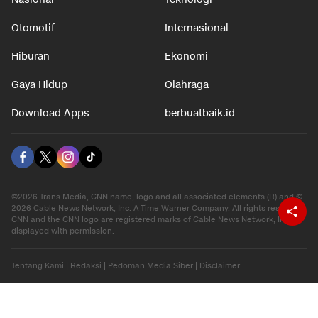
Otomotif
Internasional
Hiburan
Ekonomi
Gaya Hidup
Olahraga
Download Apps
berbuatbaik.id
©2026 Trans Media, CNN name, logo and all associated elements (R) and ©
2026 Cable News Network, Inc. A Time Warner Company. All rights reserved.
CNN and the CNN logo are registered marks of Cable News Network, Inc.,
displayed with permission.
Tentang Kami
|
Redaksi
|
Pedoman Media Siber
|
Disclaimer