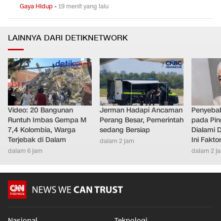
Gaya Hidup
•
19 menit yang lalu
LAINNYA DARI DETIKNETWORK
Video: 20 Bangunan
Jerman Hadapi Ancaman
Penyebab
Runtuh Imbas Gempa M
Perang Besar, Pemerintah
pada Pin
7,4 Kolombia, Warga
sedang Bersiap
Dialami D
Terjebak di Dalam
Ini Fakt
dalam 2 jam
dalam 6 jam
dalam 2 j
Nasional
Teknologi