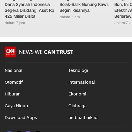
Dana Syariah Indonesia
Bolak-Balik Gunung Kawi,
Bun, Ini
Segera Disidang, Aset Rp
Begini Kisahnya
Efektif A
425 Miliar Disita
Berjeraw
dalam 7 jam
dalam 7 jam
dalam 7 j
Nasional
Teknologi
Otomotif
Internasional
Hiburan
Ekonomi
Gaya Hidup
Olahraga
Download Apps
berbuatbaik.id