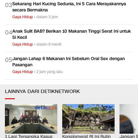
Sekarang Hari Kucing Sedunia, Ini 5 Cara Merayakannya
0
3
secara Bermakna
Gaya Hidup
•
dalam 3 jam
Anak Sulit BAB? Berikan 10 Makanan Tinggi Serat Ini untuk
0
4
Si Kecil
Gaya Hidup
•
dalam 6 menit
Jangan Lahap 6 Makanan Ini Sebelum Oral Sex dengan
0
5
Pasangan
Gaya Hidup
•
2 jam yang lalu
LAINNYA DARI DETIKNETWORK
1 Lagi Tersangka Kasus
Konglomerat RI Ini Rutin
Jangan 