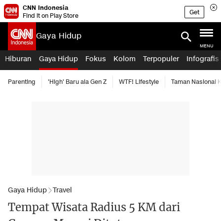
CNN Indonesia
Get
Find it on Play Store
Gaya Hidup
MENU
Hiburan
Gaya Hidup
Fokus
Kolom
Terpopuler
Infografis
Parenting
'High' Baru ala Gen Z
WTF! Lifestyle
Taman Nasional
Gaya Hidup
Travel
Tempat Wisata Radius 5 KM dari