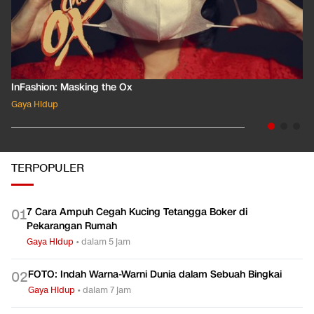
InFashion: Masking the Ox
Gaya Hidup
TERPOPULER
7 Cara Ampuh Cegah Kucing Tetangga Boker di
0
1
Pekarangan Rumah
Gaya Hidup
•
dalam 5 jam
FOTO: Indah Warna-Warni Dunia dalam Sebuah Bingkai
0
2
Gaya Hidup
•
dalam 7 jam