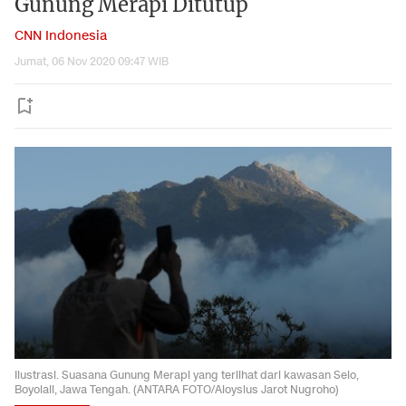
Gunung Merapi Ditutup
CNN Indonesia
Jumat, 06 Nov 2020 09:47 WIB
Ilustrasi. Suasana Gunung Merapi yang terlihat dari kawasan Selo,
Boyolali, Jawa Tengah. (ANTARA FOTO/Aloysius Jarot Nugroho)