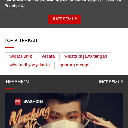
Fakta Menarik Penampilan Agnez Mo dan Anggun C. Sasmi di
Reacher 4
LIHAT SEMUA
TOPIK TERKAIT
wisata unik
wisata
wisata di jawa tengah
wisata di yogyakarta
gunung merapi
INFASHION
LIHAT SEMUA