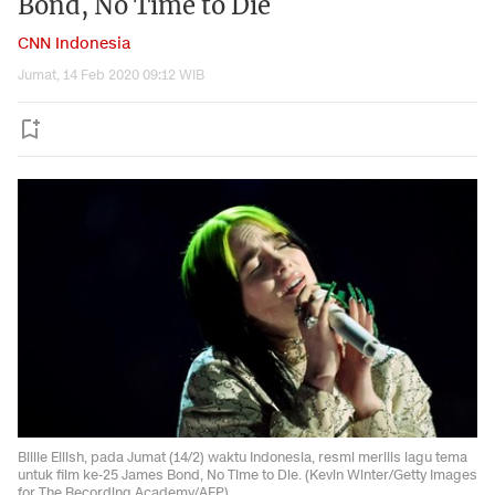
Bond, No Time to Die
CNN Indonesia
Jumat, 14 Feb 2020 09:12 WIB
Billie Eilish, pada Jumat (14/2) waktu Indonesia, resmi merilis lagu tema
untuk film ke-25 James Bond, No Time to Die. (Kevin Winter/Getty Images
for The Recording Academy/AFP)