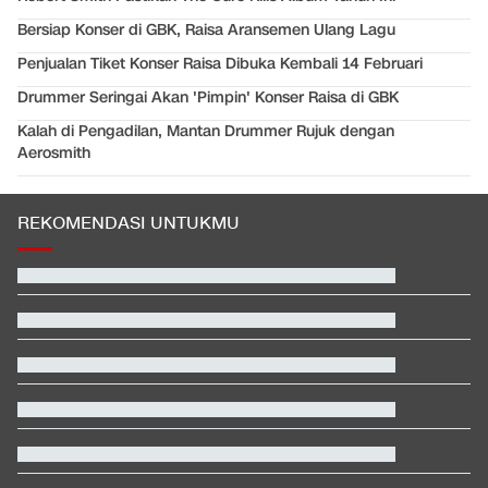
Bersiap Konser di GBK, Raisa Aransemen Ulang Lagu
Penjualan Tiket Konser Raisa Dibuka Kembali 14 Februari
Drummer Seringai Akan 'Pimpin' Konser Raisa di GBK
Kalah di Pengadilan, Mantan Drummer Rujuk dengan
Aerosmith
REKOMENDASI UNTUKMU
Selain Senpi, Ada Ruang Diduga Bunker di Yayasan Sekolah
Pondok Pinang
Piala AFF 2026: 2 Pemain Absen di Singapura vs Indonesia
Video Mesum 'Yang Wis Yang' Banyuwangi, Pemeran Pria Jadi
Tersangka
Persebaya Juara Piala Presiden 2026 usai Tekuk Persib via Adu
Penalti
Penampakan Kebakaran Hutan 80 Hektare di Kawasan