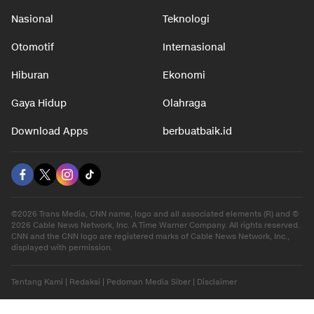
Nasional
Teknologi
Otomotif
Internasional
Hiburan
Ekonomi
Gaya Hidup
Olahraga
Download Apps
berbuatbaik.id
©2026 Trans Media, CNN name, logo and all associated elements (R) and ©
2026 Cable News Network, Inc. A Time Warner Company. All rights reserved.
CNN and the CNN logo are registered marks of Cable News Network, Inc.,
displayed with permission.