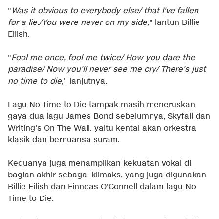
"
Was it obvious to everybody else/ that I've fallen
for a lie./You were never on my side,
" lantun Billie
Eilish.
"
Fool me once, fool me twice/ How you dare the
paradise/ Now you'll never see me cry/ There's just
no time to die
," lanjutnya.
Lagu No Time to Die tampak masih meneruskan
gaya dua lagu James Bond sebelumnya, Skyfall dan
Writing's On The Wall, yaitu kental akan orkestra
klasik dan bernuansa suram.
Keduanya juga menampilkan kekuatan vokal di
bagian akhir sebagai klimaks, yang juga digunakan
Billie Eilish dan Finneas O'Connell dalam lagu No
Time to Die.