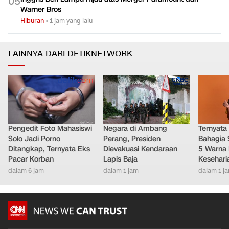
Hiburan
•
4 jam yang lalu
Inggris Beri Lampu Hijau atas Merger Paramount dan
0
5
Warner Bros
Hiburan
•
1 jam yang lalu
LAINNYA DARI DETIKNETWORK
Pengedit Foto Mahasiswi
Negara di Ambang
Ternyata
Solo Jadi Porno
Perang, Presiden
Bahagia 
Ditangkap, Ternyata Eks
Dievakuasi Kendaraan
5 Warna 
Pacar Korban
Lapis Baja
Kesehari
dalam 6 jam
dalam 1 jam
dalam 1 j