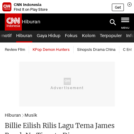
CNN Indonesia
Get
Find it on Play Store
Hiburan
MENU
omotif
Hiburan
Gaya Hidup
Fokus
Kolom
Terpopuler
Inf
Review Film
KPop Demon Hunters
Sinopsis Drama China
C Ent
Hiburan
Musik
Billie Eilish Rilis Lagu Tema James