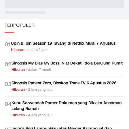
Koplo Bareng NDX AKA
Tiga Hajatan dalam Satu
Hindari 
Gang Indramayu
Nakal d
Hiburan
Hiburan
Hiburan
TERPOPULER
Upin & Ipin Season 19 Tayang di Netflix Mulai 7 Agustus
0
1
Hiburan
•
dalam 2 jam
Sinopsis My Bias My Boss, Niat Dekati Idola Berujung Rumit
0
2
Hiburan
•
dalam 7 menit
Sinopsis Patient Zero, Bioskop Trans TV 6 Agustus 2026
0
3
Hiburan
•
2 jam yang lalu
Kubu Sarwendah Pamer Dokumen yang Diklaim Ancaman
0
4
Lelang Rumah