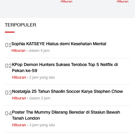
Hiburan
Hiburan
TERPOPULER
Sophia KATSEYE Hiatus demi Kesehatan Mental
0
1
Hiburan
•
dalam 4 jam
KPop Demon Hunters Sukses Terobos Top 5 Netflix di
0
2
Pekan ke-59
Hiburan
•
2 jam yang lalu
Nostalgia 25 Tahun Shaolin Soccer Karya Stephen Chow
0
3
Hiburan
•
dalam 2 jam
Poster The Mummy Dilarang Beredar di Stasiun Bawah
0
4
Tanah London
Hiburan
•
3 jam yang lalu