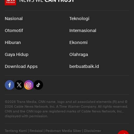
Nasional
Teknologi
Otomotif
Internasional
Hiburan
Ekonomi
Gaya Hidup
Olahraga
Download Apps
berbuatbaik.id
©2026 Trans Media, CNN name, logo and all associated elements (R) and ©
2026 Cable News Network, Inc. A Time Warner Company. All rights reserved.
CNN and the CNN logo are registered marks of Cable News Network, Inc.,
displayed with permission.
Tentang Kami
|
Redaksi
|
Pedoman Media Siber
|
Disclaimer