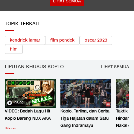
LIHAT SEMUA
TOPIK TERKAIT
kendrick lamar
film pendek
oscar 2023
film
LIPUTAN KHUSUS KOPLO
LIHAT SEMUA
06:02
VIDEO: Bedah Lagu Hit
Koplo, Tarling, dan Cerita
Taktik B
Koplo Bareng NDX AKA
Tiga Hajatan dalam Satu
Hindari 
Gang Indramayu
Nakal d
Hiburan