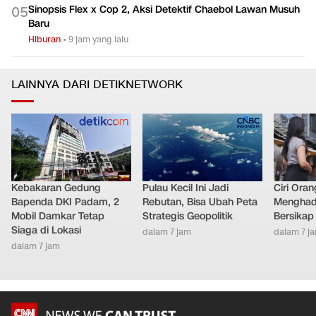
Sinopsis Flex x Cop 2, Aksi Detektif Chaebol Lawan Musuh
0
5
Baru
Hiburan
•
9 jam yang lalu
LAINNYA DARI DETIKNETWORK
Kebakaran Gedung
Pulau Kecil Ini Jadi
Ciri Oran
Bapenda DKI Padam, 2
Rebutan, Bisa Ubah Peta
Menghad
Mobil Damkar Tetap
Strategis Geopolitik
Bersikap
Siaga di Lokasi
dalam 7 jam
dalam 7 j
dalam 7 jam