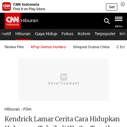
CNN Indonesia
Get
Find it on Play Store
Hiburan
MENU
omotif
Hiburan
Gaya Hidup
Fokus
Kolom
Terpopuler
Inf
Review Film
KPop Demon Hunters
Sinopsis Drama China
C Ent
Hiburan
Film
Kendrick Lamar Cerita Cara Hidupkan