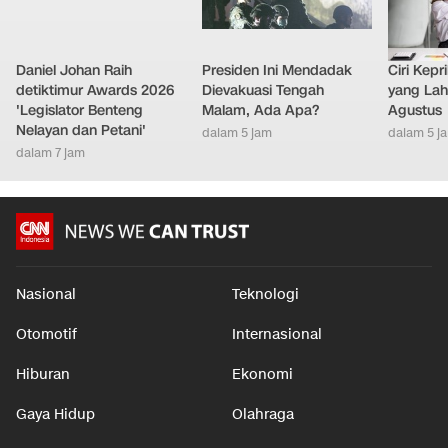
Daniel Johan Raih
Presiden Ini Mendadak
Ciri Kep
detiktimur Awards 2026
Dievakuasi Tengah
yang Lahi
'Legislator Benteng
Malam, Ada Apa?
Agustus
Nelayan dan Petani'
dalam 5 jam
dalam 5 j
dalam 7 jam
Nasional
Teknologi
Otomotif
Internasional