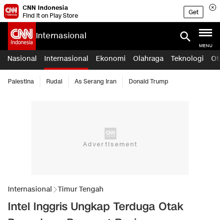
CNN Indonesia
Get
Find it on Play Store
Internasional
MENU
Nasional
Internasional
Ekonomi
Olahraga
Teknologi
Ot
Palestina
Rudal
As Serang Iran
Donald Trump
Internasional
Timur Tengah
Intel Inggris Ungkap Terduga Otak