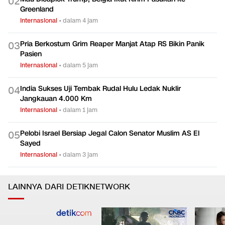
Tewaskan 6 Orang
Internasional
•
dalam 4 jam
Mau Dicaplok Trump, Belgia Ikut Kirim Pasukan ke
0
2
Greenland
Internasional
•
dalam 4 jam
Pria Berkostum Grim Reaper Manjat Atap RS Bikin Panik
0
3
Pasien
Internasional
•
dalam 5 jam
India Sukses Uji Tembak Rudal Hulu Ledak Nuklir
0
4
Jangkauan 4.000 Km
Internasional
•
dalam 1 jam
Pelobi Israel Bersiap Jegal Calon Senator Muslim AS El
0
5
Sayed
Internasional
•
dalam 3 jam
LAINNYA DARI DETIKNETWORK