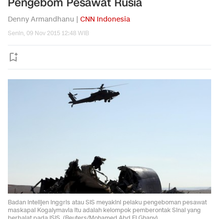
Pengebom Pesawat Rusia
Denny Armandhanu |
CNN Indonesia
Senin, 09 Nov 2015 12:48 WIB
Badan Intelijen Inggris atau SIS meyakini pelaku pengeboman pesawat
maskapai Kogalymavia itu adalah kelompok pemberontak Sinai yang
berbaiat pada ISIS. (Reuters/Mohamed Abd El Ghany)