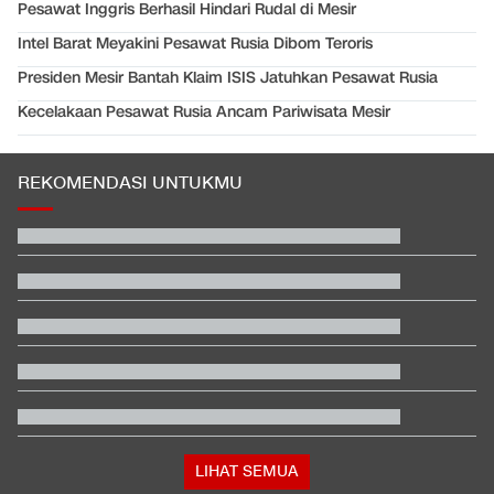
Pesawat Inggris Berhasil Hindari Rudal di Mesir
Intel Barat Meyakini Pesawat Rusia Dibom Teroris
Presiden Mesir Bantah Klaim ISIS Jatuhkan Pesawat Rusia
Kecelakaan Pesawat Rusia Ancam Pariwisata Mesir
REKOMENDASI UNTUKMU
Video Mesum 'Yang Wis Yang' Banyuwangi, Pemeran Pria Jadi
Tersangka
Jadwal Siaran Langsung Singapura vs Indonesia di Piala AFF
2026
Kata Mabes TNI soal Sertifikat Pramuka Bisa Daftar TNI-Polri
Tanpa Tes
Penjelasan Ending dan Post-credit Spider-Man: Brand New Day
PO Bus Klarifikasi Viral Klakson Suara Jokowi 'Saya Akan
Lawan'