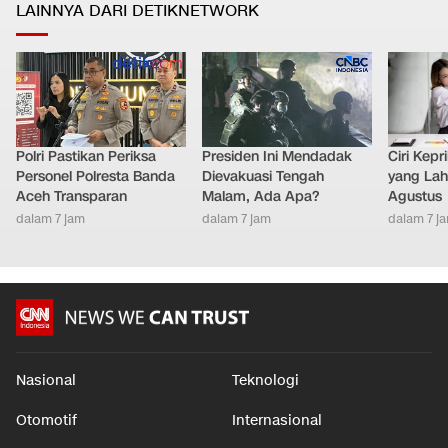
LAINNYA DARI DETIKNETWORK
Polri Pastikan Periksa
Presiden Ini Mendadak
Ciri Kep
Personel Polresta Banda
Dievakuasi Tengah
yang Lahi
Aceh Transparan
Malam, Ada Apa?
Agustus
dalam 7 jam
dalam 7 jam
dalam 7 j
Nasional
Teknologi
Otomotif
Internasional