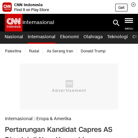
CNN Indonesia
Get
Find it on Play Store
Internasional
MENU
Nasional
Internasional
Ekonomi
Olahraga
Teknologi
Ot
Palestina
Rudal
As Serang Iran
Donald Trump
Internasional
Eropa & Amerika
Pertarungan Kandidat Capres AS