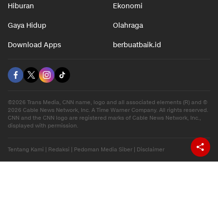
Hiburan
Ekonomi
Gaya Hidup
Olahraga
Download Apps
berbuatbaik.id
©2026 Trans Media, CNN name, logo and all associated elements (R) and ©
2026 Cable News Network, Inc. A Time Warner Company. All rights reserved.
CNN and the CNN logo are registered marks of Cable News Network, Inc.,
displayed with permission.
Tentang Kami
|
Redaksi
|
Pedoman Media Siber
|
Disclaimer