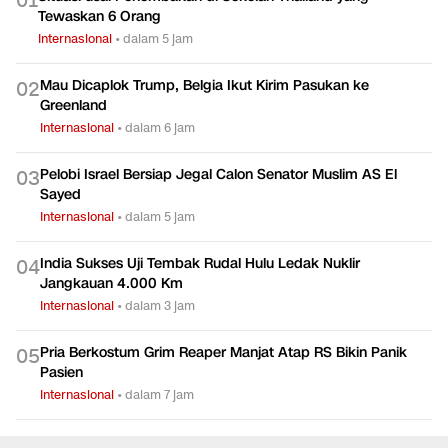
0
1
Tewaskan 6 Orang
Internasional
•
dalam 5 jam
Mau Dicaplok Trump, Belgia Ikut Kirim Pasukan ke
0
2
Greenland
Internasional
•
dalam 6 jam
Pelobi Israel Bersiap Jegal Calon Senator Muslim AS El
0
3
Sayed
Internasional
•
dalam 5 jam
India Sukses Uji Tembak Rudal Hulu Ledak Nuklir
0
4
Jangkauan 4.000 Km
Internasional
•
dalam 3 jam
Pria Berkostum Grim Reaper Manjat Atap RS Bikin Panik
0
5
Pasien
Internasional
•
dalam 7 jam