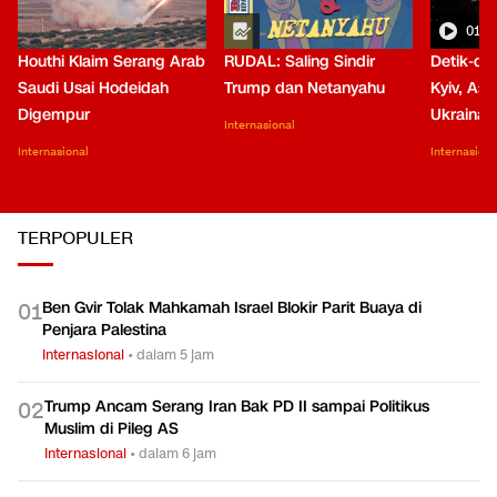
RUDAL
LIHAT SEMUA
01:0
Houthi Klaim Serang Arab
RUDAL: Saling Sindir
Detik-de
Saudi Usai Hodeidah
Trump dan Netanyahu
Kyiv, Asa
Digempur
Ukraina
Internasional
Internasional
Internasiona
TERPOPULER
Ben Gvir Tolak Mahkamah Israel Blokir Parit Buaya di
0
1
Penjara Palestina
Internasional
•
dalam 5 jam