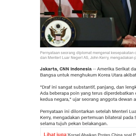
Pernyataan seorang diplomat mengenai kesepakatan draf
dan Menteri Luar Negeri AS, John Kerry, mengadakan pe
Jakarta, CNN Indonesia
-- Amerika Serikat d
Bangsa untuk menghukum Korea Utara akibat uj
"Draf ini sangat substantif, panjang, dan len
Ada beberapa poin yang terus diperdebatkan 
kedua negara," ujar seorang anggota dewan
Pernyataan ini dilontarkan setelah Menteri Lu
Kerry, mengadakan pertemuan bilateral pada 
selama tujuh pekan belakangan.
Lihat juga:
Korsel Abaikan Protes China soal