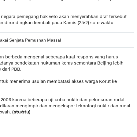
a negara pemegang hak veto akan menyerahkan draf tersebut
dirundingkan kembali pada Kamis (25/2) sore waktu
Pakai Senjata Pemusnah Massal
an berbeda mengenai seberapa kuat respons yang harus
adanya pendekatan hukuman keras sementara Beijing lebih
 dari PBB.
ntuk menerima usulan membatasi akses warga Korut ke
 2006 karena beberapa uji coba nuklir dan peluncuran rudal.
dilaran mengimpir dan mengekspor teknologi nuklir dan rudal.
mewah.
(stu/stu)