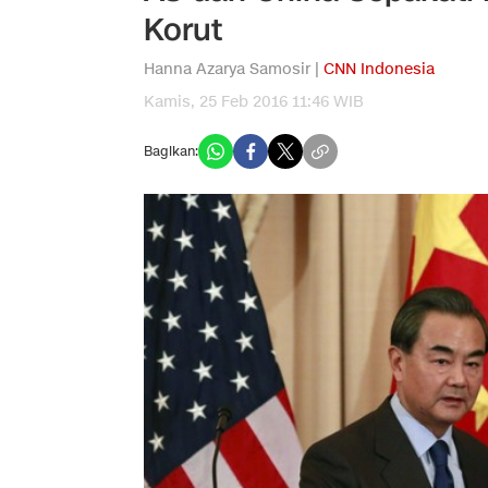
Korut
Hanna Azarya Samosir |
CNN Indonesia
Kamis, 25 Feb 2016 11:46 WIB
Bagikan: