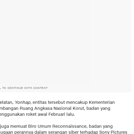
L TO CONTINUE WITH CONTENT
elatan,
Yonhap
, entitas tersebut mencakup Kementerian
gembangan Ruang Angkasa Nasional Korut, badan yang
nggunakan roket awal Februari lalu.
ut juga memuat Biro Umum Reconnaissance, badan yang
dugaan perannya dalam serangan siber terhadap Sony Pictures