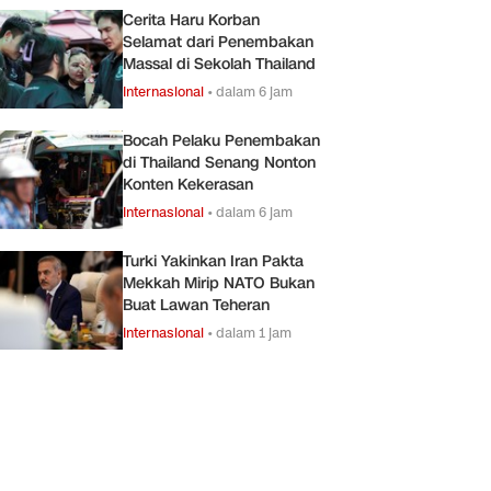
Cerita Haru Korban
Selamat dari Penembakan
Massal di Sekolah Thailand
Internasional
•
dalam 6 jam
Bocah Pelaku Penembakan
di Thailand Senang Nonton
Konten Kekerasan
Internasional
•
dalam 6 jam
Turki Yakinkan Iran Pakta
Mekkah Mirip NATO Bukan
Buat Lawan Teheran
Internasional
•
dalam 1 jam