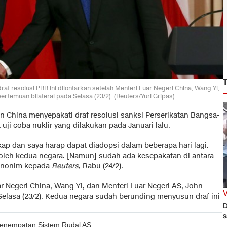
 resolusi PBB ini dilontarkan setelah Menteri Luar Negeri China, Wang Yi,
rtemuan bilateral pada Selasa (23/2). (Reuters/Yuri Gripas)
an China menyepakati draf resolusi sanksi Perserikatan Bangsa-
i coba nuklir yang dilakukan pada Januari lalu.
gkap dan saya harap dapat diadopsi dalam beberapa hari lagi.
oleh kedua negara. [Namun] sudah ada kesepakatan di antara
 anonim kepada
Reuters
, Rabu (24/2).
ar Negeri China, Wang Yi, dan Menteri Luar Negeri AS, John
Selasa (23/2). Kedua negara sudah berunding menyusun draf ini
D
s
 Penempatan Sistem Rudal AS