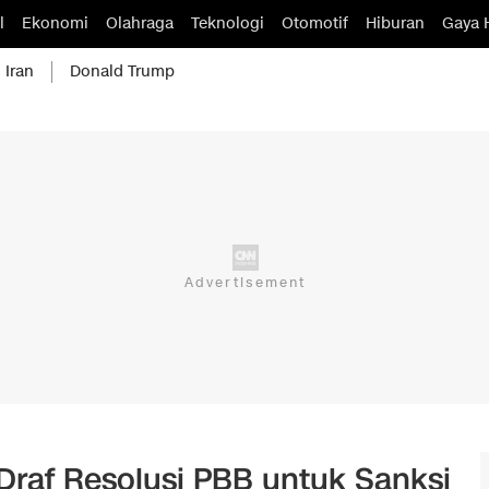
l
Ekonomi
Olahraga
Teknologi
Otomotif
Hiburan
Gaya 
 Iran
Donald Trump
Draf Resolusi PBB untuk Sanksi