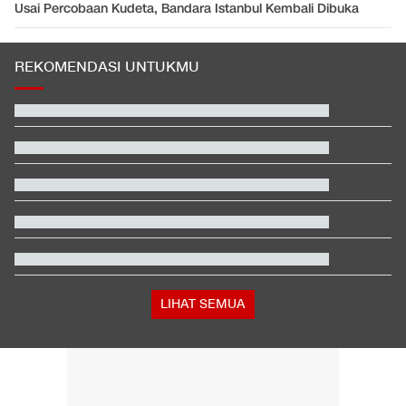
Usai Percobaan Kudeta, Bandara Istanbul Kembali Dibuka
REKOMENDASI UNTUKMU
Video Mesum 'Yang Wis Yang' Banyuwangi, Pemeran Pria Jadi
Tersangka
Jadwal Siaran Langsung Singapura vs Indonesia di Piala AFF
2026
Kata Mabes TNI soal Sertifikat Pramuka Bisa Daftar TNI-Polri
Tanpa Tes
Penjelasan Ending dan Post-credit Spider-Man: Brand New Day
PO Bus Klarifikasi Viral Klakson Suara Jokowi 'Saya Akan
Lawan'
Trump Serang Kandidat Senat Muslim Michigan: Dia Penuh
Omong Kosong
LIHAT SEMUA