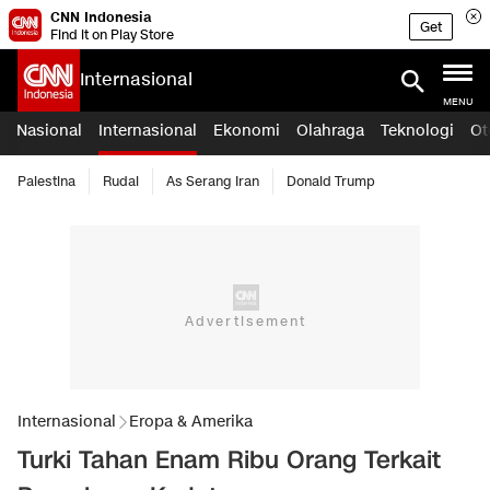
CNN Indonesia
Get
Find it on Play Store
Internasional
MENU
Nasional
Internasional
Ekonomi
Olahraga
Teknologi
Ot
Palestina
Rudal
As Serang Iran
Donald Trump
Internasional
Eropa & Amerika
Turki Tahan Enam Ribu Orang Terkait