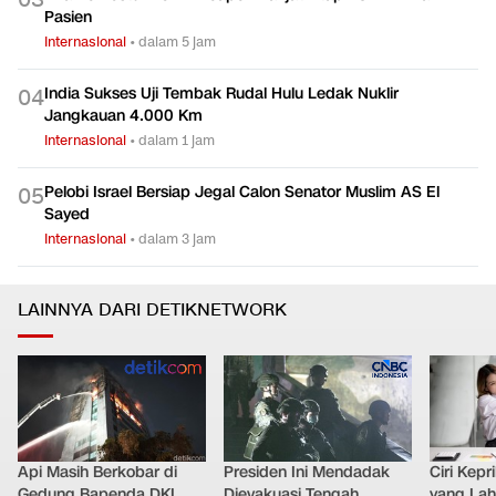
Greenland
Internasional
•
dalam 4 jam
Pria Berkostum Grim Reaper Manjat Atap RS Bikin Panik
0
3
Pasien
Internasional
•
dalam 5 jam
India Sukses Uji Tembak Rudal Hulu Ledak Nuklir
0
4
Jangkauan 4.000 Km
Internasional
•
dalam 1 jam
Pelobi Israel Bersiap Jegal Calon Senator Muslim AS El
0
5
Sayed
Internasional
•
dalam 3 jam
LAINNYA DARI DETIKNETWORK