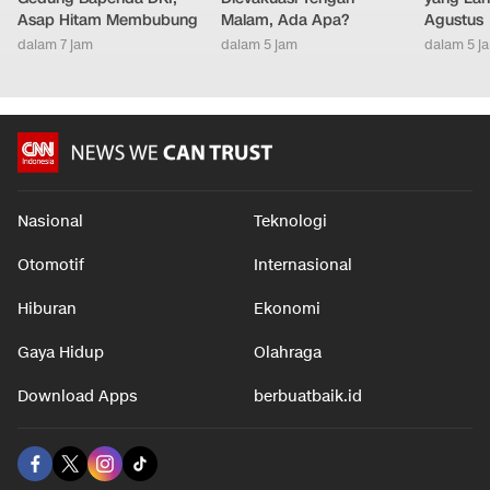
Api Masih Berkobar di
Presiden Ini Mendadak
Ciri Kep
Gedung Bapenda DKI,
Dievakuasi Tengah
yang Lahi
Asap Hitam Membubung
Malam, Ada Apa?
Agustus
dalam 7 jam
dalam 5 jam
dalam 5 j
Nasional
Teknologi
Otomotif
Internasional
Hiburan
Ekonomi
Gaya Hidup
Olahraga
Download Apps
berbuatbaik.id