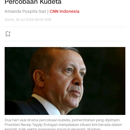
Percobaan Kudeta
Amanda Puspita Sari |
CNN Indonesia
Senin, 18 Jul 2016 06:50 WIB
Dua hari usai drama percobaan kudeta, pemerintahan yang dipimpin
Presiden Recep Tayyip Erdogan menyatakan situasi kini berada dalam
kendali, baik sektor keamanan maupun ekonomi. (Kayhan