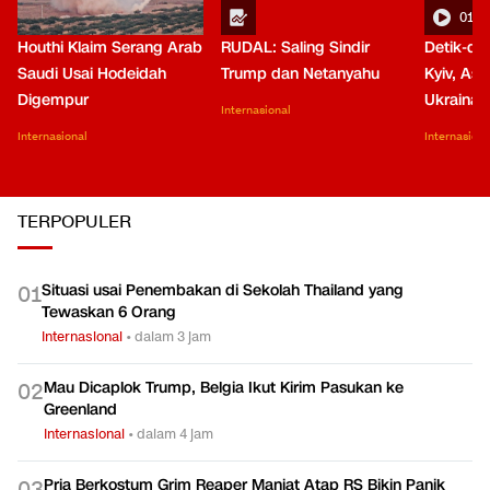
01:0
Houthi Klaim Serang Arab
RUDAL: Saling Sindir
Detik-de
Saudi Usai Hodeidah
Trump dan Netanyahu
Kyiv, Asa
Digempur
Ukraina
Internasional
Internasional
Internasiona
TERPOPULER
Situasi usai Penembakan di Sekolah Thailand yang
0
1
Tewaskan 6 Orang
Internasional
•
dalam 3 jam
Mau Dicaplok Trump, Belgia Ikut Kirim Pasukan ke
0
2